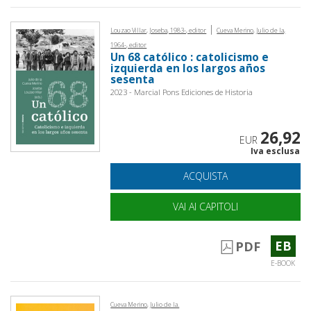
|
Louzao Villar, Joseba, 1983-, editor
Cueva Merino, Julio de la,
1964-, editor
Un 68 católico : catolicismo e
izquierda en los largos años
sesenta
2023 - Marcial Pons Ediciones de Historia
26,92
EUR
Iva esclusa
ACQUISTA
VAI AI CAPITOLI
EB
PDF
E-BOOK
Cueva Merino, Julio de la.