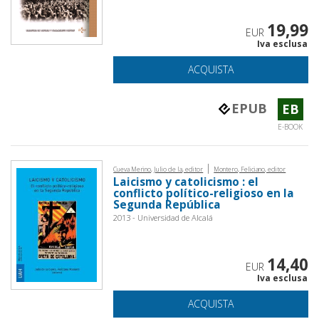
19,99
EUR
Iva esclusa
ACQUISTA
EPUB
EB
E-BOOK
|
Cueva Merino, Julio de la, editor
Montero, Feliciano, editor
Laicismo y catolicismo : el
conflicto político-religioso en la
Segunda República
2013 - Universidad de Alcalá
14,40
EUR
Iva esclusa
ACQUISTA