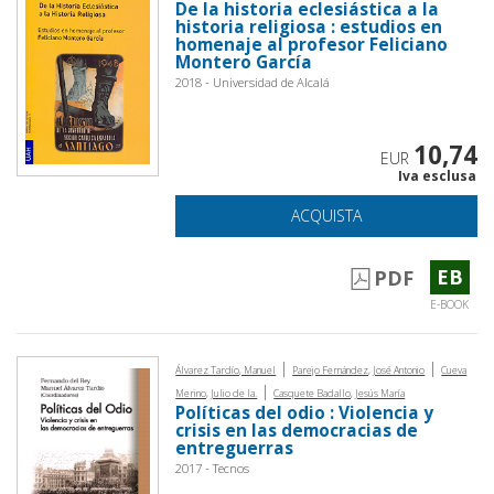
De la historia eclesiástica a la
historia religiosa : estudios en
homenaje al profesor Feliciano
Montero García
2018 - Universidad de Alcalá
10,74
EUR
Iva esclusa
ACQUISTA
EB
PDF
E-BOOK
|
|
Álvarez Tardío, Manuel
Parejo Fernández, José Antonio
Cueva
|
Merino, Julio de la.
Casquete Badallo, Jesús María
Políticas del odio : Violencia y
crisis en las democracias de
entreguerras
2017 - Tecnos