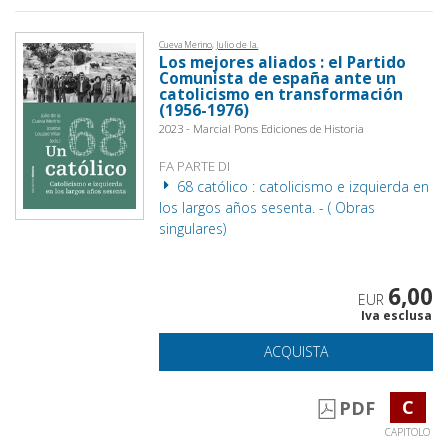
Cueva Merino, Julio de la.
Los mejores aliados : el Partido
Comunista de españa ante un
catolicismo en transformación
(1956-1976)
2023 - Marcial Pons Ediciones de Historia
FA PARTE DI
68 católico : catolicismo e izquierda en
los largos años sesenta. - ( Obras
singulares)
6,00
EUR
Iva esclusa
ACQUISTA
C
PDF
CAPITOLO