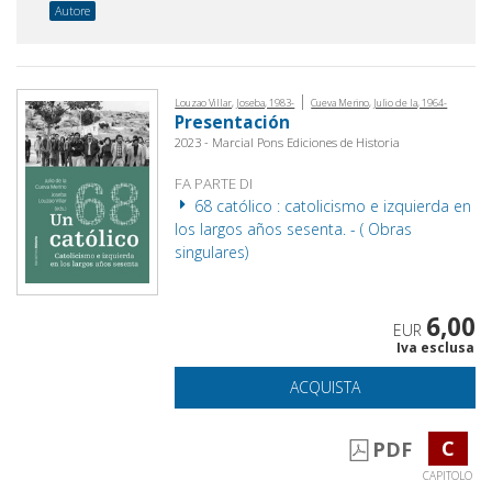
Autore
|
Louzao Villar, Joseba, 1983-
Cueva Merino, Julio de la, 1964-
Presentación
2023 - Marcial Pons Ediciones de Historia
FA PARTE DI
68 católico : catolicismo e izquierda en
los largos años sesenta. - ( Obras
singulares)
6,00
EUR
Iva esclusa
ACQUISTA
C
PDF
CAPITOLO