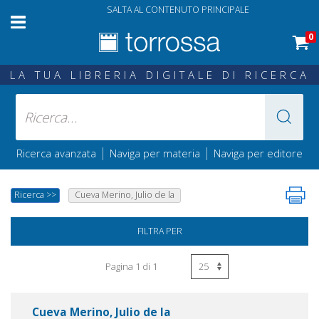
SALTA AL CONTENUTO PRINCIPALE
0
LA TUA LIBRERIA DIGITALE DI RICERCA
|
|
Ricerca avanzata
Naviga per materia
Naviga per editore
Ricerca
>>
Cueva Merino, Julio de la
FILTRA PER
Pagina 1 di 1
Cueva Merino, Julio de la