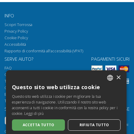
INFO
Scopri Torrossa
Privacy Policy
Cookie Policy
Accessibilità
Rapporto di conformità all'accessibilità (VPAT)
SERVE AIUTO?
PAGAMENTI SICURI
FAQ
Come aprire i nostri documenti
×
Torrossa Reader
Questo sito web utilizza cookie
Condizioni d'uso
ITALIAN
Email:
helpdesk@torrossa.com
Questo sito web utilizza i cookie per migliorare la tua
SPANISH
Tel:
+39 055 5018800
esperienza di navigazione. Utilizzando il nostro sito web
acconsenti a tutti i cookie in conformità con la nostra policy per i
SEGUICI SU
LE NOSTRE RISORSE
FRENCH
cookie.
Leggi di più
Torrossa Info
ENGLISH
Torrossa per Istituzioni
ACCETTA TUTTO
RIFIUTA TUTTO
GERMAN
Torrossa Open
Copyright 2000-2026