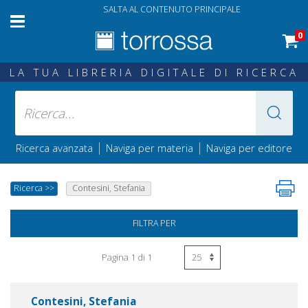
SALTA AL CONTENUTO PRINCIPALE
0
LA TUA LIBRERIA DIGITALE DI RICERCA
|
|
Ricerca avanzata
Naviga per materia
Naviga per editore
Ricerca
>>
Contesini, Stefania
FILTRA PER
Pagina 1 di 1
Contesini, Stefania