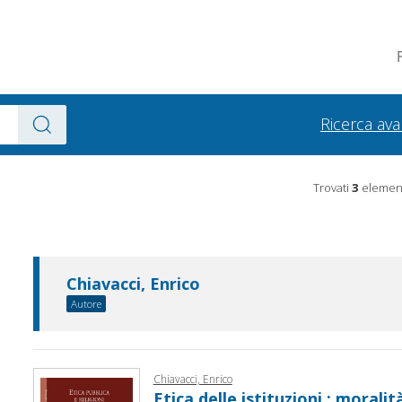
Ricerca av
Trovati
3
element
Chiavacci, Enrico
Autore
Chiavacci, Enrico
Etica delle istituzioni : moralit