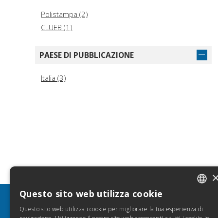
Polistampa (2)
CLUEB (1)
PAESE DI PUBBLICAZIONE
Italia (3)
Questo sito web utilizza cookie
ITALIA
INFO
SE
Questo sito web utilizza i cookie per migliorare la tua esperienza di
SPANIS