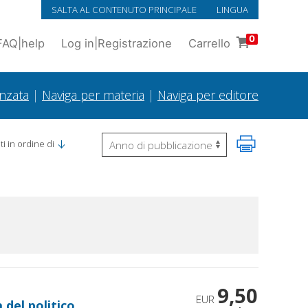
SALTA AL CONTENUTO PRINCIPALE
LINGUA
0
FAQ
|
help
Log in
|
Registrazione
Carrello
anzata
|
Naviga per materia
|
Naviga per editore
i in ordine di
9,50
EUR
à del politico