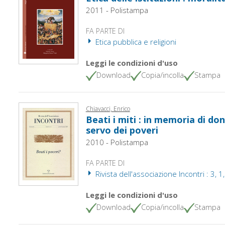
2011 - Polistampa
FA PARTE DI
Etica pubblica e religioni
Leggi le condizioni d'uso
Download
Copia/incolla
Stampa
Chiavacci, Enrico
Beati i miti : in memoria di do
servo dei poveri
2010 - Polistampa
FA PARTE DI
Rivista dell'associazione Incontri : 3, 
Leggi le condizioni d'uso
Download
Copia/incolla
Stampa