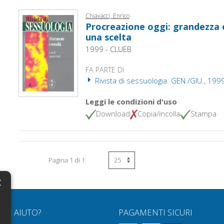
Chiavacci, Enrico
Procreazione oggi: grandezza e
una scelta
1999 - CLUEB
FA PARTE DI
Rivista di sessuologia. GEN./GIU., 199
Leggi le condizioni d'uso
Download
Copia/incolla
Stampa
Pagina 1 di 1
×
N
RVE AIUTO?
PAGAMENTI SICURI
H