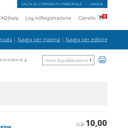
SALTA AL CONTENUTO PRINCIPALE
LINGUA
0
FAQ
|
help
Log in
|
Registrazione
Carrello
anzata
|
Naviga per materia
|
Naviga per editore
i in ordine di
10,00
EUR
rgine