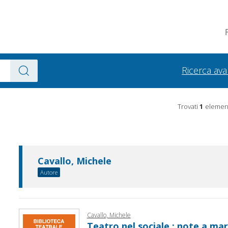
Ricerca av
Trovati
1
element
Cavallo, Michele
Autore
Cavallo, Michele
Teatro nel sociale : note a ma