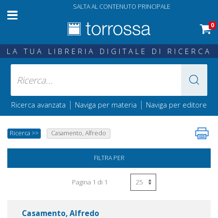
SALTA AL CONTENUTO PRINCIPALE
0
LA TUA LIBRERIA DIGITALE DI RICERCA
|
|
Ricerca avanzata
Naviga per materia
Naviga per editore
Ricerca
>>
Casamento, Alfredo
FILTRA PER
Pagina 1 di 1
Casamento, Alfredo