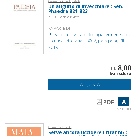
Casamento, Alfredo, 1973-
Un augurio di invecchiare : Sen.
Phaedra 821-823
2019 - Paideia rivista
FA PARTE DI
Paideia : rivista di filologia, ermeneutica
e critica letteraria : LXXIV, pars prior, I/II,
2019
8,00
EUR
Iva esclusa
ACQUISTA
A
PDF
ARTICOLO
Casamento, Alfredo
Serve ancora uccidere i tiranni? :