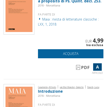
a proposito di Ps. Quint. decl. 253.
2018 - Morcelliana
FA PARTE DI
Maia : rivista di letterature classiche :
LXX, 1, 2018
4,99
EUR
Iva esclusa
ACQUISTA
A
PDF
ARTICOLO
|
|
Casamento, Alfredo
van Mal-Maeder, Danielle
Pasetti, Lucia
Introduzione
2018 - Morcelliana
FA PARTE DI