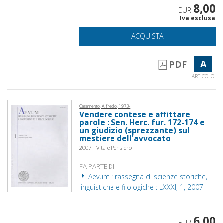
8,00
EUR
Iva esclusa
ACQUISTA
A
PDF
ARTICOLO
Casamento, Alfredo, 1973-
Vendere contese e affittare
parole : Sen. Herc. fur. 172-174 e
un giudizio (sprezzante) sul
mestiere dell'avvocato
2007 - Vita e Pensiero
FA PARTE DI
Aevum : rassegna di scienze storiche,
linguistiche e filologiche : LXXXI, 1, 2007
6,00
EUR