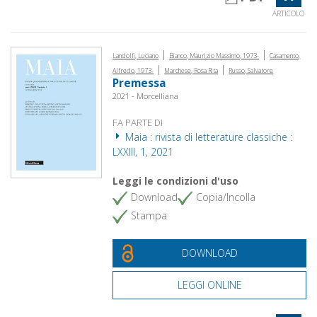
ARTICOLO
|
|
Landolfi, Luciano
Bianco, Maurizio Massimo, 1973-
Casamento,
|
|
Alfredo, 1973-
Marchese, Rosa Rita
Russo, Salvatore
Premessa
2021 - Morcelliana
FA PARTE DI
Maia : rivista di letterature classiche :
LXXIII, 1, 2021
Leggi le condizioni d'uso
Download
Copia/Incolla
Stampa
DOWNLOAD
LEGGI ONLINE