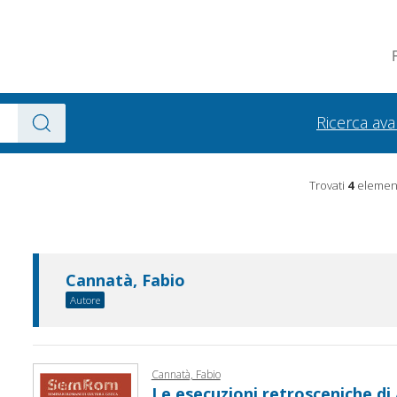
Ricerca av
Trovati
4
element
Cannatà, Fabio
Autore
Cannatà, Fabio
Le esecuzioni retrosceniche di 