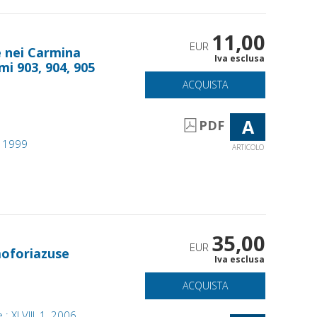
11,00
EUR
e nei Carmina
Iva esclusa
mi 903, 904, 905
ACQUISTA
A
PDF
, 1999
ARTICOLO
35,00
EUR
moforiazuse
Iva esclusa
ACQUISTA
: XLVIII, 1, 2006