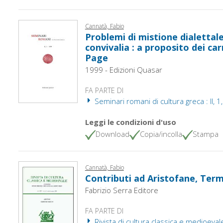
Cannatà, Fabio
Problemi di mistione dialettal
convivalia : a proposito dei car
Page
1999 - Edizioni Quasar
FA PARTE DI
Seminari romani di cultura greca : II, 1
Leggi le condizioni d'uso
Download
Copia/incolla
Stampa
Cannatà, Fabio
Contributi ad Aristofane, Ter
Fabrizio Serra Editore
FA PARTE DI
Rivista di cultura classica e medioevale 