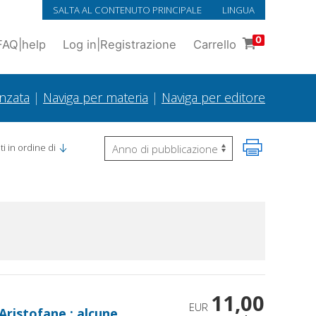
SALTA AL CONTENUTO PRINCIPALE
LINGUA
0
FAQ
|
help
Log in
|
Registrazione
Carrello
anzata
|
Naviga per materia
|
Naviga per editore
i in ordine di
11,00
EUR
Aristofane : alcune