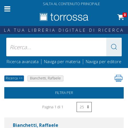
SALTA AL CONTENUTO PRINCIPALE
0
LA TUA LIBRERIA DIGITALE DI RICERCA
|
|
Ricerca avanzata
Naviga per materia
Naviga per editore
Ricerca
>>
Bianchetti, Raffaele
FILTRA PER
Pagina 1 di 1
Bianchetti, Raffaele