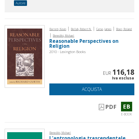
Autore
|
|
|
Barrett, Kevin
Bellah, Robert N.
Carse, James
Boer, Roland
|
Benedikt, Michael
Reasonable Perspectives on
Religion
2010 - Lexington Books
116,18
EUR
Iva esclusa
ACQUISTA
EB
PDF
E-BOOK
Benedikt, Michael
L'antropologia trascendentale