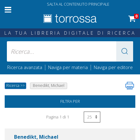
SALTA AL CONTENUTO PRINCIPALE
0
LA TUA LIBRERIA DIGITALE DI RICERCA
|
|
Ricerca avanzata
Naviga per materia
Naviga per editore
Ricerca
>>
Benedikt, Michael
FILTRA PER
Pagina 1 di 1
Benedikt, Michael