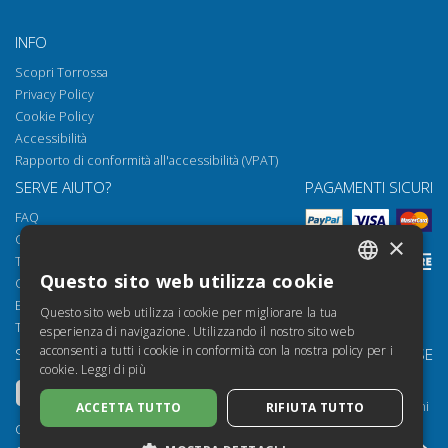
INFO
Scopri Torrossa
Privacy Policy
Cookie Policy
Accessibilità
Rapporto di conformità all'accessibilità (VPAT)
SERVE AIUTO?
PAGAMENTI SICURI
FAQ
Come aprire i nostri documenti
×
Torrossa Reader
Questo sito web utilizza cookie
Condizioni d'uso
ITALIAN
Email:
helpdesk@torrossa.com
Questo sito web utilizza i cookie per migliorare la tua
SPANISH
Tel:
+39 055 5018800
esperienza di navigazione. Utilizzando il nostro sito web
acconsenti a tutti i cookie in conformità con la nostra policy per i
SEGUICI SU
LE NOSTRE RISORSE
FRENCH
cookie.
Leggi di più
Torrossa Info
ENGLISH
Torrossa per Istituzioni
ACCETTA TUTTO
RIFIUTA TUTTO
GERMAN
Torrossa Open
Copyright 2000-2026