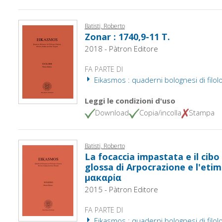
Batisti, Roberto
Zonar : 1740,9-11 T.
2018 - Pàtron Editore
FA PARTE DI
Eikasmos : quaderni bolognesi di filolo
Leggi le condizioni d'uso
Download
Copia/incolla
Stampa
Batisti, Roberto
La focaccia impastata e il cibo 
glossa di Arpocrazione e l'eti
μακαρία
2015 - Pàtron Editore
FA PARTE DI
Eikasmos : quaderni bolognesi di filolo