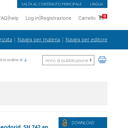
SALTA AL CONTENUTO PRINCIPALE
LINGUA
0
FAQ
|
help
Log in
|
Registrazione
Carrello
anzata
|
Naviga per materia
|
Naviga per editore
i in ordine di
DOWNLOAD
heodorid. SH 742 ap.