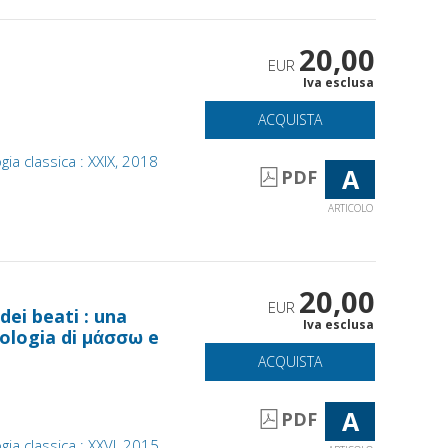
20,00
EUR
Iva esclusa
ACQUISTA
gia classica : XXIX, 2018
A
PDF
ARTICOLO
20,00
EUR
dei beati : una
Iva esclusa
mologia di μάσσω e
ACQUISTA
A
PDF
gia classica : XXVI, 2015