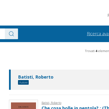
Ricerca av
Trovati
4
element
Batisti, Roberto
Autore
Batisti, Roberto
Che cosa bolle in pentola? : (T