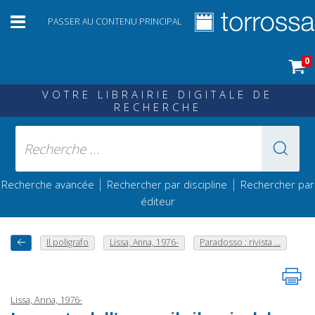
PASSER AU CONTENU PRINCIPAL
0
VOTRE LIBRAIRIE DIGITALE DE
RECHERCHE
|
|
Recherche avancée
Rechercher par discipline
Rechercher par
éditeur
Il poligrafo
Lissa, Anna, 1976-
Paradosso : rivista ...
Lissa, Anna, 1976-