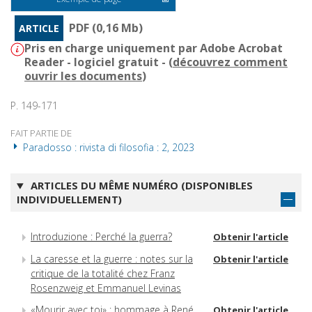
PDF (0,16 Mb)
ARTICLE
Pris en charge uniquement par Adobe Acrobat
Reader - logiciel gratuit - (
découvrez comment
ouvrir les documents
)
P. 149-171
FAIT PARTIE DE
Paradosso : rivista di filosofia : 2, 2023
ARTICLES DU MÊME NUMÉRO (DISPONIBLES
INDIVIDUELLEMENT)
Introduzione : Perché la guerra?
Obtenir l'article
La caresse et la guerre : notes sur la
Obtenir l'article
critique de la totalité chez Franz
Rosenzweig et Emmanuel Levinas
«Mourir avec toi» : hommage à René
Obtenir l'article