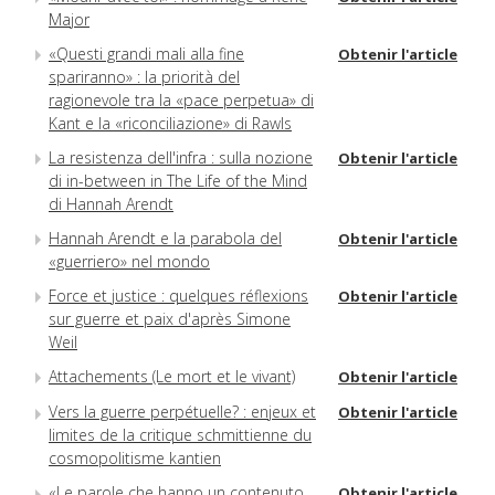
Major
«Questi grandi mali alla fine
Obtenir l'article
spariranno» : la priorità del
ragionevole tra la «pace perpetua» di
Kant e la «riconciliazione» di Rawls
La resistenza dell'infra : sulla nozione
Obtenir l'article
di in-between in The Life of the Mind
di Hannah Arendt
Hannah Arendt e la parabola del
Obtenir l'article
«guerriero» nel mondo
Force et justice : quelques réflexions
Obtenir l'article
sur guerre et paix d'après Simone
Weil
Attachements (Le mort et le vivant)
Obtenir l'article
Vers la guerre perpétuelle? : enjeux et
Obtenir l'article
limites de la critique schmittienne du
cosmopolitisme kantien
«Le parole che hanno un contenuto
Obtenir l'article