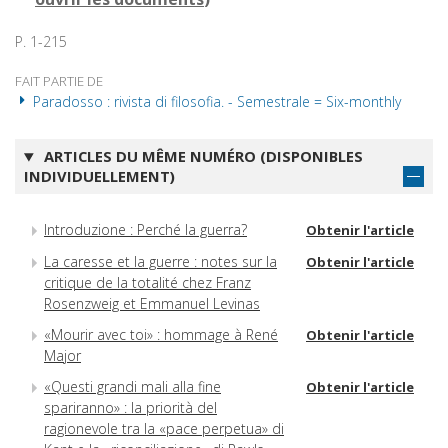
P. 1-215
FAIT PARTIE DE
Paradosso : rivista di filosofia. - Semestrale = Six-monthly
ARTICLES DU MÊME NUMÉRO (DISPONIBLES
INDIVIDUELLEMENT)
Introduzione : Perché la guerra?
Obtenir l'article
La caresse et la guerre : notes sur la
Obtenir l'article
critique de la totalité chez Franz
Rosenzweig et Emmanuel Levinas
«Mourir avec toi» : hommage à René
Obtenir l'article
Major
«Questi grandi mali alla fine
Obtenir l'article
spariranno» : la priorità del
ragionevole tra la «pace perpetua» di