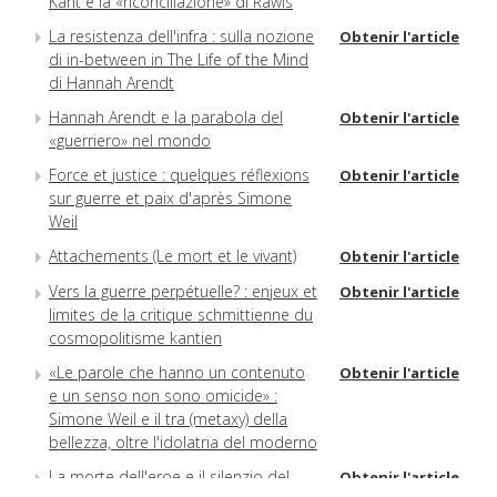
Kant e la «riconciliazione» di Rawls
La resistenza dell'infra : sulla nozione
Obtenir l'article
di in-between in The Life of the Mind
di Hannah Arendt
Hannah Arendt e la parabola del
Obtenir l'article
«guerriero» nel mondo
Force et justice : quelques réflexions
Obtenir l'article
sur guerre et paix d'après Simone
Weil
Attachements (Le mort et le vivant)
Obtenir l'article
Vers la guerre perpétuelle? : enjeux et
Obtenir l'article
limites de la critique schmittienne du
cosmopolitisme kantien
«Le parole che hanno un contenuto
Obtenir l'article
e un senso non sono omicide» :
Simone Weil e il tra (metaxy) della
bellezza, oltre l'idolatria del moderno
La morte dell'eroe e il silenzio del
Obtenir l'article