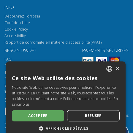
INFO
Découvrez Torrossa
Confidentialité
Cookie Policy
Accessibility
Rapport de conformité en matière d'accessibilité (VPAT)
BESOIN D'AIDE?
PAIEMENTS SÉCURISÉS
FAQ
Comment ouvrir nos documents
×
Torrossa Reader
Ce site Web utilise des cookies
Options d'accès
ITALIAN
Email:
helpdesk@torrossa.com
Notre site Web utilise des cookies pour améliorer l'expérience
SPANISH
Tel:
+39 055 5018800
utilisateur. En utilisant notre site Web, vous acceptez tous les
cookies conformément à notre Politique relative aux cookies.
En
SUIVEZ-NOUS
NOS RESSOURCES
FRENCH
savoir plus
Torrossa Info
ENGLISH
Torrossa pour Institutions
ACCEPTER
REFUSER
GERMAN
Torrossa Open
Copyright 2000-2026
Library Services
AFFICHER LES DÉTAILS
Casalini Libri