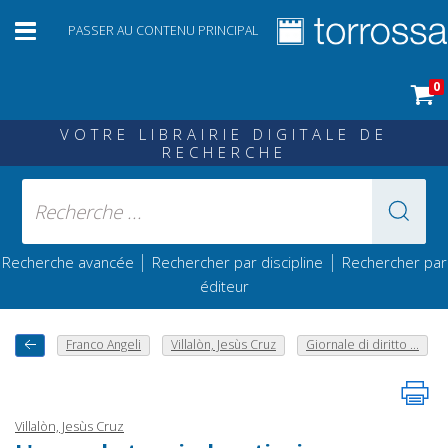
PASSER AU CONTENU PRINCIPAL
0
VOTRE LIBRAIRIE DIGITALE DE
RECHERCHE
|
|
Recherche avancée
Rechercher par discipline
Rechercher par
éditeur
Franco Angeli
Villalòn, Jesùs Cruz
Giornale di diritto ...
Villalòn, Jesùs Cruz