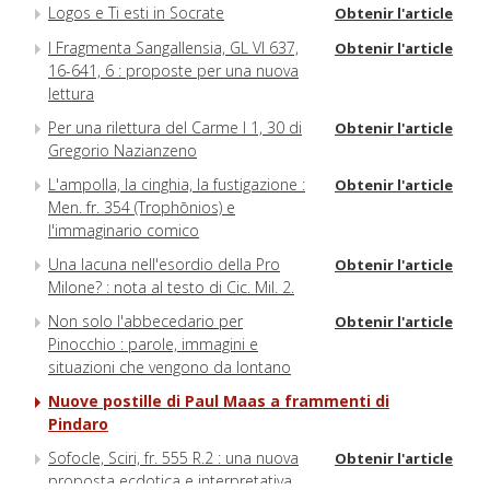
Logos e Ti esti in Socrate
Obtenir l'article
I Fragmenta Sangallensia, GL VI 637,
Obtenir l'article
16-641, 6 : proposte per una nuova
lettura
Per una rilettura del Carme I 1, 30 di
Obtenir l'article
Gregorio Nazianzeno
L'ampolla, la cinghia, la fustigazione :
Obtenir l'article
Men. fr. 354 (Trophōnios) e
l'immaginario comico
Una lacuna nell'esordio della Pro
Obtenir l'article
Milone? : nota al testo di Cic. Mil. 2.
Non solo l'abbecedario per
Obtenir l'article
Pinocchio : parole, immagini e
situazioni che vengono da lontano
Nuove postille di Paul Maas a frammenti di
Pindaro
Sofocle, Sciri, fr. 555 R.2 : una nuova
Obtenir l'article
proposta ecdotica e interpretativa