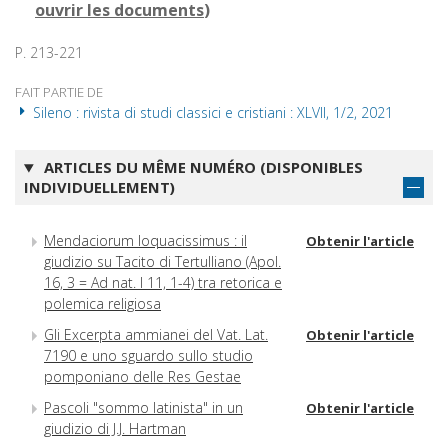
ouvrir les documents
)
P. 213-221
FAIT PARTIE DE
Sileno : rivista di studi classici e cristiani : XLVII, 1/2, 2021
ARTICLES DU MÊME NUMÉRO (DISPONIBLES
INDIVIDUELLEMENT)
Mendaciorum loquacissimus : il
Obtenir l'article
giudizio su Tacito di Tertulliano (Apol.
16, 3 = Ad nat. I 11, 1-4) tra retorica e
polemica religiosa
Gli Excerpta ammianei del Vat. Lat.
Obtenir l'article
7190 e uno sguardo sullo studio
pomponiano delle Res Gestae
Pascoli "sommo latinista" in un
Obtenir l'article
giudizio di J.J. Hartman