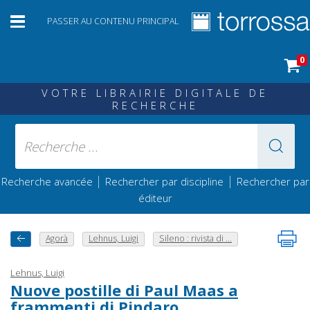
PASSER AU CONTENU PRINCIPAL
0
VOTRE LIBRAIRIE DIGITALE DE
RECHERCHE
|
|
Recherche avancée
Rechercher par discipline
Rechercher par
éditeur
Agorà
Lehnus, Luigi
Sileno : rivista di ...
Lehnus, Luigi
Nuove postille di Paul Maas a
frammenti di Pindaro