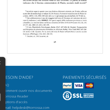
×
N
BESOIN D'AIDE?
PAIEMENTS SÉCURISÉS
H
FAQ
H
Comment ouvrir nos documents
Torrossa Reader
H
Options d'accès
N
Email:
helpdesk@torrossa.com