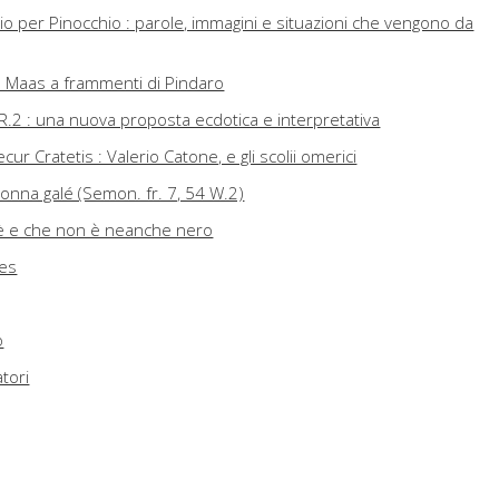
o per Pinocchio : parole, immagini e situazioni che vengono da
ul Maas a frammenti di Pindaro
5 R.2 : una nuova proposta ecdotica e interpretativa
cur Cratetis : Valerio Catone, e gli scolii omerici
donna galé (Semon. fr. 7, 54 W.2)
'è e che non è neanche nero
res
o
tori