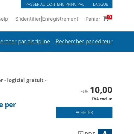
PASSER AU CONTENU PRINCIPAL
LANGUE
0
help
S'identifier
|
Enregistrement
Panier
ercher par discipline
|
Rechercher par éditeur
- logiciel gratuit -
10,00
EUR
TVA exclue
e per
ACHETER
A