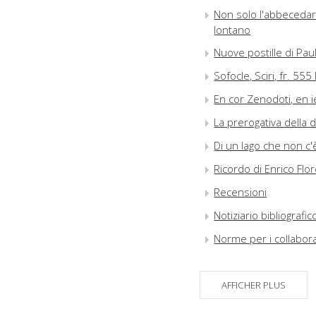
Non solo l'abbecedari
lontano
Nuove postille di Pa
Sofocle, Sciri, fr. 55
En cor Zenodoti, en ie
La prerogativa della 
Di un lago che non c
Ricordo di Enrico Flo
Recensioni
Notiziario bibliografic
Norme per i collabora
Errata corrige
AFFICHER PLUS