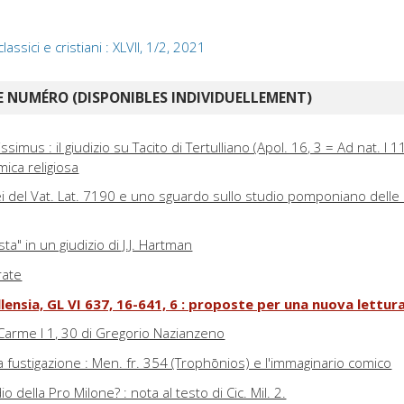
classici e cristiani : XLVII, 1/2, 2021
 NUMÉRO (DISPONIBLES INDIVIDUELLEMENT)
mus : il giudizio su Tacito di Tertulliano (Apol. 16, 3 = Ad nat. I 11
mica religiosa
i del Vat. Lat. 7190 e uno sguardo sullo studio pomponiano delle
ta" in un giudizio di J.J. Hartman
rate
ensia, GL VI 637, 16-641, 6 : proposte per una nuova lettur
 Carme I 1, 30 di Gregorio Nazianzeno
 la fustigazione : Men. fr. 354 (Trophōnios) e l'immaginario comico
o della Pro Milone? : nota al testo di Cic. Mil. 2.