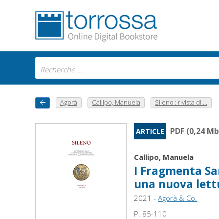
Agorà
Callipo, Manuela
Sileno : rivista di ...
PDF (0,24 Mb
ARTICLE
Callipo, Manuela
I Fragmenta San
una nuova lett
2021 -
Agorà & Co.
P. 85-110