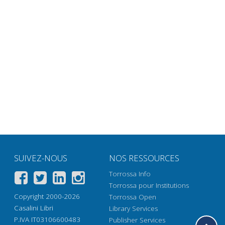
SUIVEZ-NOUS
NOS RESSOURCES
Torrossa Info
Torrossa pour Institutions
Copyright 2000-2026
Torrossa Open
Casalini Libri
Library Services
P.IVA IT03106600483
Publisher Services