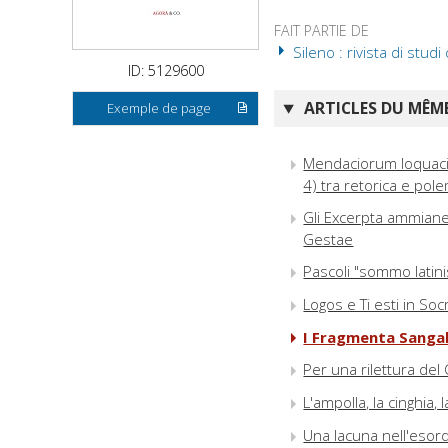
FAIT PARTIE DE
Sileno : rivista di studi 
ID: 5129600
ARTICLES DU MÊME
Exemple de page
Mendaciorum loquacissi
4) tra retorica e pole
Gli Excerpta ammiane
Gestae
Pascoli "sommo latinis
Logos e Ti esti in Soc
I Fragmenta Sangall
Per una rilettura del
L'ampolla, la cinghia,
Una lacuna nell'esordi