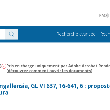
FAQ
|
Recherche avancée
|
Rech
)
Pris en charge uniquement par Adobe Acrobat Reader 
(
découvrez comment ouvrir les documents
)
gallensia, GL VI 637, 16-641, 6 : propost
ura