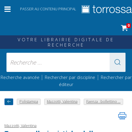
PASSER AU CONTENU PRINCIPAL
0
VOTRE LIBRAIRIE DIGITALE DE
RECHERCHE
|
|
Recherche avancée
Rechercher par discipline
Rechercher par
éditeur
Polistampa
Mazzotti, Valentina
Faenza : bollettino ...
Mazzotti, Valentina