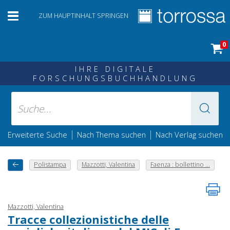
ZUM HAUPTINHALT SPRINGEN
0
IHRE DIGITALE
FORSCHUNGSBUCHHANDLUNG
|
|
Erweiterte Suche
Nach Thema suchen
Nach Verlag suchen
Polistampa
Mazzotti, Valentina
Faenza : bollettino ...
Mazzotti, Valentina
Tracce collezionistiche delle