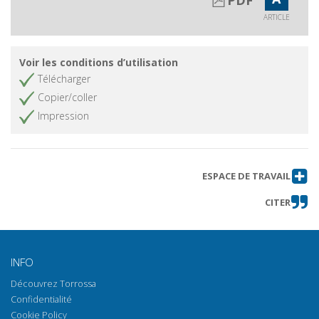
filosofia di una "scoperta" fra arte,
ARTICLE
comunicazione e media
Abstracts
Obtenir l'article
Voir les conditions d’utilisation
Télécharger
Copier/coller
Impression
ESPACE DE TRAVAIL
CITER
INFO
Découvrez Torrossa
Confidentialité
Cookie Policy