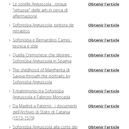
Le sorelle Anguissola : cinque
Obtenir l'article
"virtuose" delle arti in cerca di
affermazione
Sofonisba Anguissola, pintora de
Obtenir l'article
retratitos
Sofonisba e Bernardino Campi :
Obtenir l'article
tecnica e stile
Quella Cremonese che dipinge :
Obtenir l'article
Sofonisba Anguissola in Spagna
The childhood of Margherita di
Obtenir l'article
Savoia through the portraits by
Sofonisba Anguissola
Il matrimonio tra Sofonisba
Obtenir l'article
Anguissola e Fabrizio Moncada
Da Madrid a Paternò : i documenti
Obtenir l'article
dell'Archivio di Stato di Catania
(1573-1579)
Sofonisba Anguissola alla corte dei
Obtenir l'article