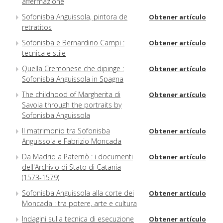
affermazione
Sofonisba Anguissola, pintora de
Obtener artículo
retratitos
Sofonisba e Bernardino Campi :
Obtener artículo
tecnica e stile
Quella Cremonese che dipinge :
Obtener artículo
Sofonisba Anguissola in Spagna
The childhood of Margherita di
Obtener artículo
Savoia through the portraits by
Sofonisba Anguissola
Il matrimonio tra Sofonisba
Obtener artículo
Anguissola e Fabrizio Moncada
Da Madrid a Paternò : i documenti
Obtener artículo
dell'Archivio di Stato di Catania
(1573-1579)
Sofonisba Anguissola alla corte dei
Obtener artículo
Moncada : tra potere, arte e cultura
Indagini sulla tecnica di esecuzione
Obtener artículo