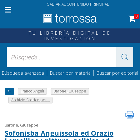
SALTAR AL CONTENIDO PRINCIPAL
0
TU LIBRERÍA DIGITAL DE
INVESTIGACIÓN
|
|
Búsqueda avanzada
Buscar por materia
Buscar por editorial
Franco Angeli
Barone, Giuseppe
Archivio Storico per...
Barone, Giuseppe
Sofonisba Anguissola ed Orazio