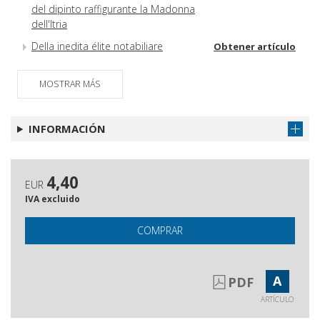
del dipinto raffigurante la Madonna
dell'Itria
Della inedita élite notabiliare
Obtener artículo
paternese in età moderna,
l'espressione benedettina
MOSTRAR MÁS
La Nazione genovese in Sicilia e il
Obtener artículo
console Orazio Lomellini
INFORMACIÓN
Sofonisba Anguissola ed Orazio Lomellino : pittura,
politica ed economia da Genova a Palermo (1580-
1625)
4,40
EUR
Un personaggio in cerca d'autore
Obtener artículo
IVA excluido
La dama con il ventaglio, un
Obtener artículo
romanzo
COMPRAR
La pittrice che ispirò Caravaggio
Obtener artículo
Sofonisba ed il "disvelamento" di un
Obtener artículo
A
PDF
capolavoro artistico : storia e
ARTÍCULO
filosofia di una "scoperta" fra arte,
comunicazione e media