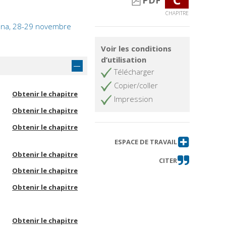
PDF
CHAPITRE
Verona, 28-29 novembre
Voir les conditions
d’utilisation
Télécharger
Copier/coller
Obtenir le chapitre
Impression
Obtenir le chapitre
Obtenir le chapitre
ESPACE DE TRAVAIL
Obtenir le chapitre
CITER
Obtenir le chapitre
Obtenir le chapitre
Obtenir le chapitre