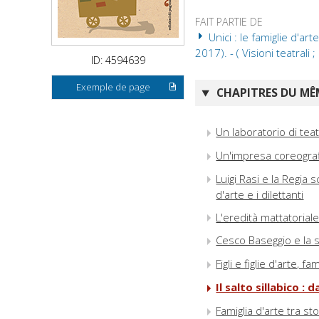
FAIT PARTIE DE
Unici : le famiglie d'a
2017). - ( Visioni teatrali ;
ID: 4594639
Exemple de page
CHAPITRES DU MÊM
Un laboratorio di teatr
Un'impresa coreografi
Luigi Rasi e la Regia s
d'arte e i dilettanti
L'eredità mattatoriale 
Cesco Baseggio e la s
Figli e figlie d'arte, 
Il salto sillabico :
Famiglia d'arte tra st