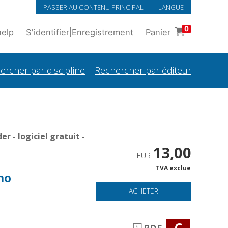
PASSER AU CONTENU PRINCIPAL
LANGUE
0
help
S'identifier
|
Enregistrement
Panier
ercher par discipline
|
Rechercher par éditeur
 - logiciel gratuit -
13,00
EUR
TVA exclue
mmo
ACHETER
C