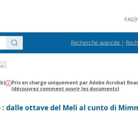
FAQ
|
Recherche avancée
|
Rech
...
Mb)
Pris en charge uniquement par Adobe Acrobat Reader
(
découvrez comment ouvrir les documents
)
co : dalle ottave del Meli al cunto di Mi