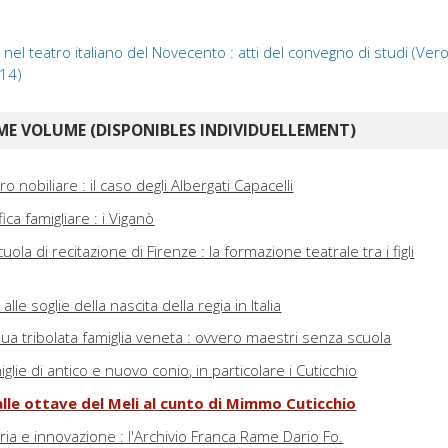
rte nel teatro italiano del Novecento : atti del convegno di studi (
 14)
E VOLUME (DISPONIBLES INDIVIDUELLEMENT)
o nobiliare : il caso degli Albergati Capacelli
ca famigliare : i Viganò
cuola di recitazione di Firenze : la formazione teatrale tra i figli
alle soglie della nascita della regia in Italia
ua tribolata famiglia veneta : ovvero maestri senza scuola
famiglie di antico e nuovo conio, in particolare i Cuticchio
 dalle ottave del Meli al cunto di Mimmo Cuticchio
oria e innovazione : l'Archivio Franca Rame Dario Fo.