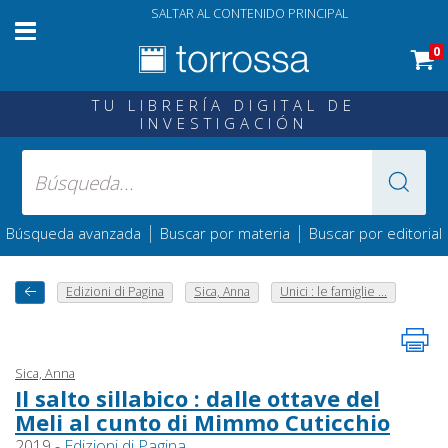
SALTAR AL CONTENIDO PRINCIPAL
0
TU LIBRERÍA DIGITAL DE
INVESTIGACIÓN
|
|
Búsqueda avanzada
Buscar por materia
Buscar por editorial
Edizioni di Pagina
Sica, Anna
Unici : le famiglie ...
Sica, Anna
Il salto sillabico : dalle ottave del
Meli al cunto di Mimmo Cuticchio
2019 -
Edizioni di Pagina