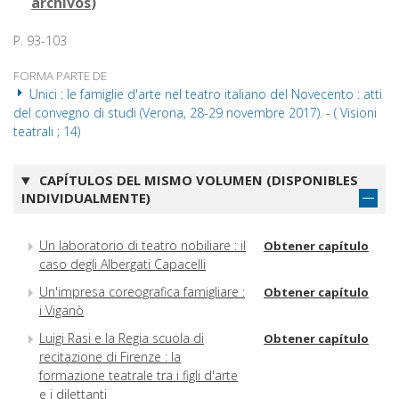
archivos
)
P. 93-103
FORMA PARTE DE
Unici : le famiglie d'arte nel teatro italiano del Novecento : atti
del convegno di studi (Verona, 28-29 novembre 2017). - ( Visioni
teatrali ; 14)
CAPÍTULOS DEL MISMO VOLUMEN (DISPONIBLES
INDIVIDUALMENTE)
Un laboratorio di teatro nobiliare : il
Obtener capítulo
caso degli Albergati Capacelli
Un'impresa coreografica famigliare :
Obtener capítulo
i Viganò
Luigi Rasi e la Regia scuola di
Obtener capítulo
recitazione di Firenze : la
formazione teatrale tra i figli d'arte
e i dilettanti