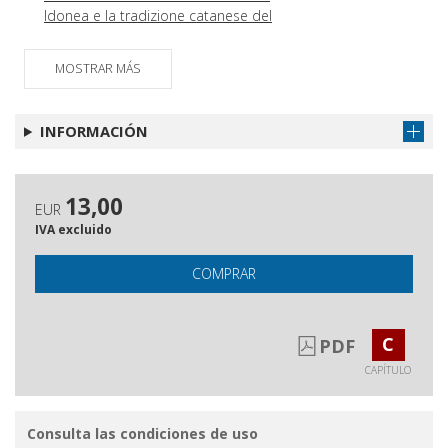
Idonea e la tradizione catanese del
mattatore di Musco e Grasso
Viaggio nell'anima della marionetta :
Obtener capítulo
MOSTRAR MÁS
tradizione, innovazione, continuità
dell'arte pupara dei Canino
INFORMACIÓN
13,00
EUR
IVA excluido
COMPRAR
C
PDF
CAPÍTULO
Consulta las condiciones de uso