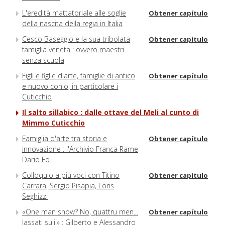
L'eredità mattatoriale alle soglie
Obtener capítulo
della nascita della regia in Italia
Cesco Baseggio e la sua tribolata
Obtener capítulo
famiglia veneta : ovvero maestri
senza scuola
Figli e figlie d'arte, famiglie di antico
Obtener capítulo
e nuovo conio, in particolare i
Cuticchio
Il salto sillabico : dalle ottave del Meli al cunto di
Mimmo Cuticchio
Famiglia d'arte tra storia e
Obtener capítulo
innovazione : l'Archivio Franca Rame
Dario Fo.
Colloquio a più voci con Titino
Obtener capítulo
Carrara, Sergio Pisapia, Loris
Seghizzi
«One man show? No, quattru men...
Obtener capítulo
lassati suli!» : Gilberto e Alessandro