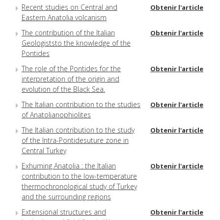
Recent studies on Central and
Obtenir l'article
Eastern Anatolia volcanism
The contribution of the Italian
Obtenir l'article
Geologiststo the knowledge of the
Pontides
The role of the Pontides for the
Obtenir l'article
interpretation of the origin and
evolution of the Black Sea.
The Italian contribution to the studies
Obtenir l'article
of Anatolianophiolites
The Italian contribution to the study
Obtenir l'article
of the Intra-Pontidesuture zone in
Central Turkey
Exhuming Anatolia : the Italian
Obtenir l'article
contribution to the low-temperature
thermochronological study of Turkey
and the surrounding regions
Extensional structures and
Obtenir l'article