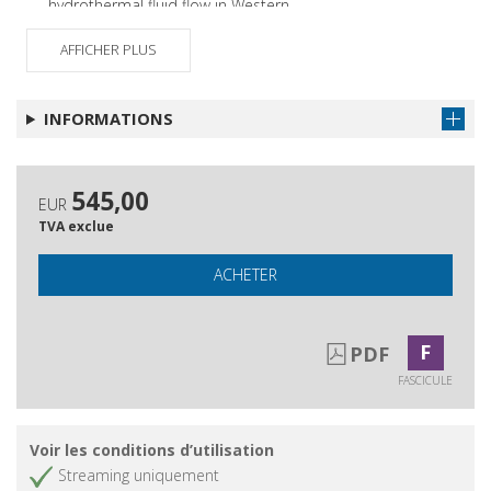
hydrothermal fluid flow in Western
Anatolia : a review from the Neogene-
AFFICHER PLUS
Quaternary Dinar and Denizli Basins
Appendix : list of paper co-authored
Obtenir l'article
by Italian geologists on Turkey
INFORMATIONS
545,00
EUR
TVA exclue
ACHETER
F
PDF
FASCICULE
Voir les conditions d’utilisation
Streaming uniquement