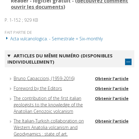
Reader - logiciel gratuit - (
découvrez comment
ouvrir les documents
)
P. 1-152 ; 929 KB
FAIT PARTIE DE
Acta vulcanologica. - Semestrale = Six-monthly
ARTICLES DU MÊME NUMÉRO (DISPONIBLES
INDIVIDUELLEMENT)
Bruno Capaccioni, (1959-2016)
Obtenir l'article
Foreword by the Editors
Obtenir l'article
The contribution of the first italian
Obtenir l'article
geologists to the knowledge of the
Anatolian Cenozoic volcanism
The Italian-Turkish collaboration on
Obtenir l'article
Western Anatolia volcanism and
Geodynamics : state of art.