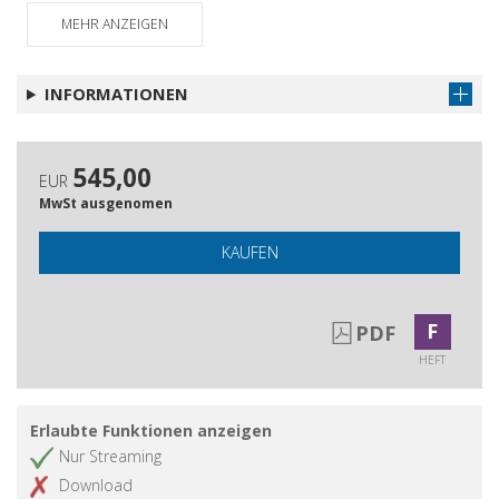
Anatolia : a review from the Neogene-
MEHR ANZEIGEN
Quaternary Dinar and Denizli Basins
Appendix : list of paper co-authored
Artikel abrufen
by Italian geologists on Turkey
INFORMATIONEN
545,00
EUR
MwSt ausgenomen
KAUFEN
F
PDF
HEFT
Erlaubte Funktionen anzeigen
Nur Streaming
Download