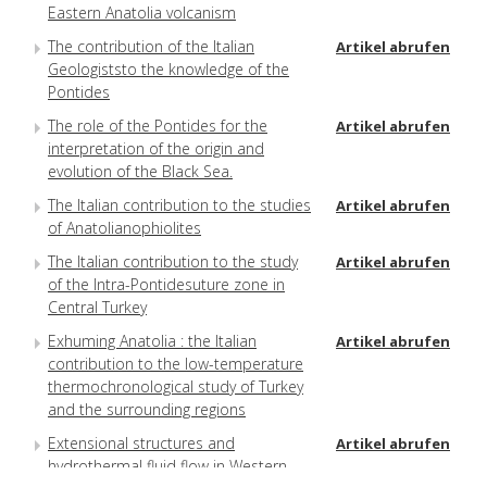
Eastern Anatolia volcanism
The contribution of the Italian
Artikel abrufen
Geologiststo the knowledge of the
Pontides
The role of the Pontides for the
Artikel abrufen
interpretation of the origin and
evolution of the Black Sea.
The Italian contribution to the studies
Artikel abrufen
of Anatolianophiolites
The Italian contribution to the study
Artikel abrufen
of the Intra-Pontidesuture zone in
Central Turkey
Exhuming Anatolia : the Italian
Artikel abrufen
contribution to the low-temperature
thermochronological study of Turkey
and the surrounding regions
Extensional structures and
Artikel abrufen
hydrothermal fluid flow in Western