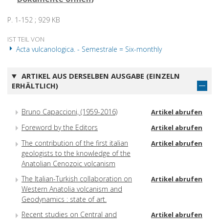
P. 1-152 ; 929 KB
IST TEIL VON
Acta vulcanologica. - Semestrale = Six-monthly
ARTIKEL AUS DERSELBEN AUSGABE (EINZELN
ERHÄLTLICH)
Bruno Capaccioni, (1959-2016)
Artikel abrufen
Foreword by the Editors
Artikel abrufen
The contribution of the first italian
Artikel abrufen
geologists to the knowledge of the
Anatolian Cenozoic volcanism
The Italian-Turkish collaboration on
Artikel abrufen
Western Anatolia volcanism and
Geodynamics : state of art.
Recent studies on Central and
Artikel abrufen