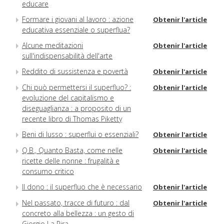
educare
Formare i giovani al lavoro : azione
Obtenir l'article
educativa essenziale o superflua?
Alcune meditazioni
Obtenir l'article
sull'indispensabilità dell'arte
Reddito di sussistenza e povertà
Obtenir l'article
Chi può permettersi il superfluo? :
Obtenir l'article
evoluzione del capitalismo e
diseguaglianza : a proposito di un
recente libro di Thomas Piketty
Beni di lusso : superflui o essenziali?
Obtenir l'article
Q.B., Quanto Basta, come nelle
Obtenir l'article
ricette delle nonne : frugalità e
consumo critico
Il dono : il superfluo che è necessario
Obtenir l'article
Nel passato, tracce di futuro : dal
Obtenir l'article
concreto alla bellezza : un gesto di
Giorgio La Pira