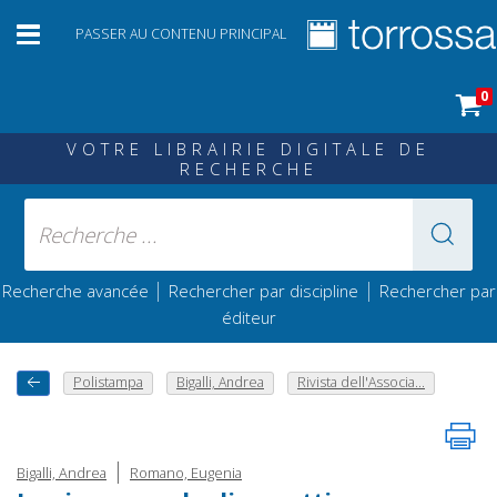
PASSER AU CONTENU PRINCIPAL
0
VOTRE LIBRAIRIE DIGITALE DE
RECHERCHE
|
|
Recherche avancée
Rechercher par discipline
Rechercher par
éditeur
Polistampa
Bigalli, Andrea
Rivista dell'Associa...
|
Bigalli, Andrea
Romano, Eugenia