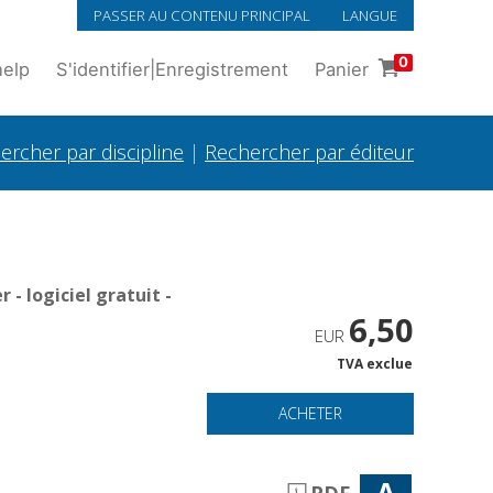
PASSER AU CONTENU PRINCIPAL
LANGUE
0
help
S'identifier
|
Enregistrement
Panier
ercher par discipline
|
Rechercher par éditeur
- logiciel gratuit -
6,50
EUR
TVA exclue
ACHETER
A