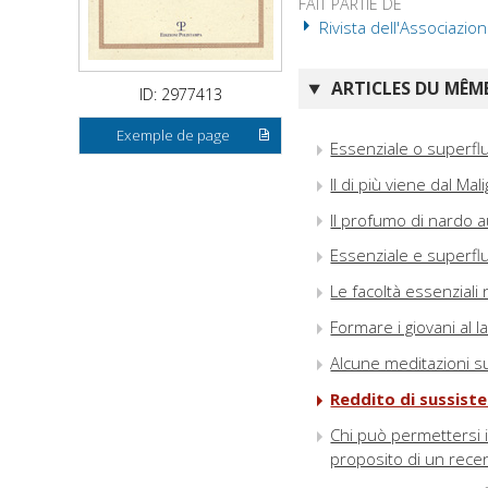
FAIT PARTIE DE
Rivista dell'Associazion
ARTICLES DU MÊME
ID: 2977413
Exemple de page
Essenziale o superfl
Il di più viene dal Mal
Il profumo di nardo a
Essenziale e superflu
Le facoltà essenziali 
Formare i giovani al 
Alcune meditazioni sul
Reddito di sussist
Chi può permettersi i
proposito di un recen