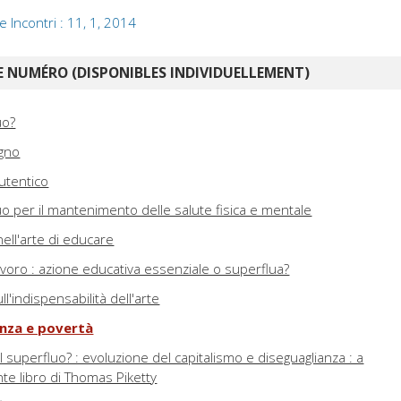
e Incontri : 11, 1, 2014
 NUMÉRO (DISPONIBLES INDIVIDUELLEMENT)
uo?
igno
utentico
o per il mantenimento delle salute fisica e mentale
nell'arte di educare
lavoro : azione educativa essenziale o superflua?
l'indispensabilità dell'arte
enza e povertà
l superfluo? : evoluzione del capitalismo e diseguaglianza : a
te libro di Thomas Piketty