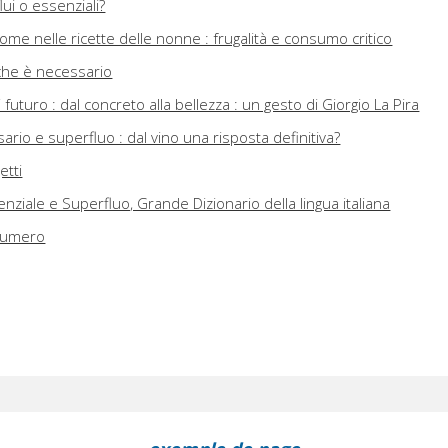
lui o essenziali?
ome nelle ricette delle nonne : frugalità e consumo critico
o che è necessario
 futuro : dal concreto alla bellezza : un gesto di Giorgio La Pira
ario e superfluo : dal vino una risposta definitiva?
etti
senziale e Superfluo, Grande Dizionario della lingua italiana
 numero