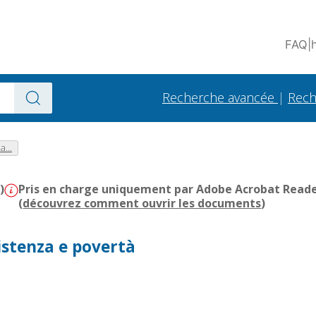
FAQ
|
Recherche avancée
|
Rech
a...
)
Pris en charge uniquement par Adobe Acrobat Reader 
(
découvrez comment ouvrir les documents
)
istenza e povertà