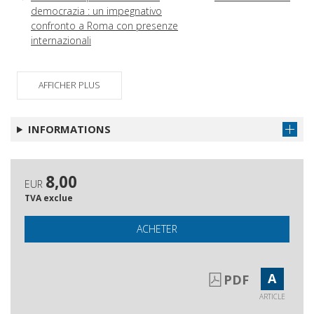
democrazia : un impegnativo
confronto a Roma con presenze
internazionali
Il 12 ottobre, una manifestazione per
Obtenir l'article
parlare al cuore dei problemi
AFFICHER PLUS
Il 18-19 ottobre per un nuovo ciclo di
Obtenir l'article
lotte operaie e sociali
INFORMATIONS
Il movimento studentesco alle prese
Obtenir l'article
con il recinto
Val Susa in movimento, lotta
Obtenir l'article
8,00
EUR
popolare e sguardo oltre
TVA exclue
Ordine pubblico e garanzie nei
Obtenir l'article
processi agli esponenti no Tav.
ACHETER
In Italia la sinistra politica si prepara
Obtenir l'article
a un lungo silenzio
A
PDF
In Francia, la via maldestra de La Republique
ARTICLE
La Chiesa di Francesco mette in
Obtenir l'article