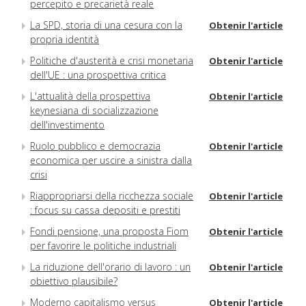
percepito e precarietà reale
La SPD, storia di una cesura con la
Obtenir l'article
propria identità
Politiche d'austerità e crisi monetaria
Obtenir l'article
dell'UE : una prospettiva critica
L'attualità della prospettiva
Obtenir l'article
keynesiana di socializzazione
dell'investimento
Ruolo pubblico e democrazia
Obtenir l'article
economica per uscire a sinistra dalla
crisi
Riappropriarsi della ricchezza sociale
Obtenir l'article
: focus su cassa depositi e prestiti
Fondi pensione, una proposta Fiom
Obtenir l'article
per favorire le politiche industriali
La riduzione dell'orario di lavoro : un
Obtenir l'article
obiettivo plausibile?
Moderno capitalismo versus
Obtenir l'article