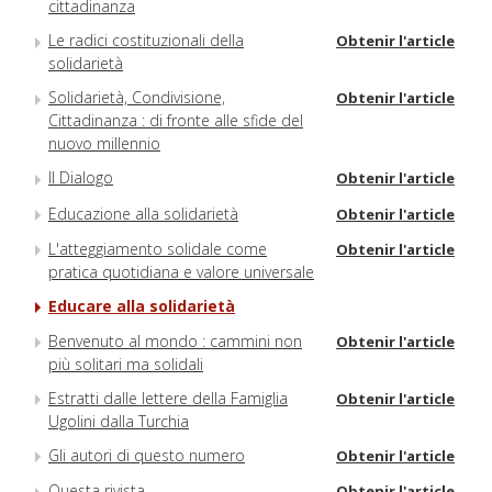
cittadinanza
Le radici costituzionali della
Obtenir l'article
solidarietà
Solidarietà, Condivisione,
Obtenir l'article
Cittadinanza : di fronte alle sfide del
nuovo millennio
Il Dialogo
Obtenir l'article
Educazione alla solidarietà
Obtenir l'article
L'atteggiamento solidale come
Obtenir l'article
pratica quotidiana e valore universale
Educare alla solidarietà
Benvenuto al mondo : cammini non
Obtenir l'article
più solitari ma solidali
Estratti dalle lettere della Famiglia
Obtenir l'article
Ugolini dalla Turchia
Gli autori di questo numero
Obtenir l'article
Questa rivista
Obtenir l'article