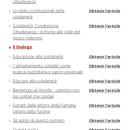
cittadinanza
Le radici costituzionali della
Obtenir l'article
solidarietà
Solidarietà, Condivisione,
Obtenir l'article
Cittadinanza : di fronte alle sfide del
nuovo millennio
Il Dialogo
Educazione alla solidarietà
Obtenir l'article
L'atteggiamento solidale come
Obtenir l'article
pratica quotidiana e valore universale
Educare alla solidarietà
Obtenir l'article
Benvenuto al mondo : cammini non
Obtenir l'article
più solitari ma solidali
Estratti dalle lettere della Famiglia
Obtenir l'article
Ugolini dalla Turchia
Gli autori di questo numero
Obtenir l'article
Questa rivista
Obtenir l'article