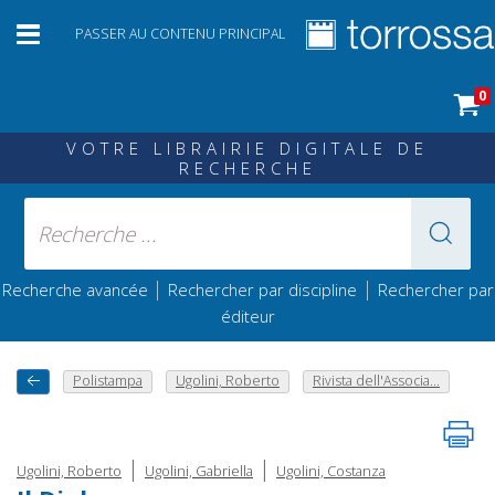
PASSER AU CONTENU PRINCIPAL
0
VOTRE LIBRAIRIE DIGITALE DE
RECHERCHE
|
|
Recherche avancée
Rechercher par discipline
Rechercher par
éditeur
Polistampa
Ugolini, Roberto
Rivista dell'Associa...
|
|
Ugolini, Roberto
Ugolini, Gabriella
Ugolini, Costanza