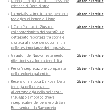
Donna, famiglia, stato : la riflessione
Obtenir l'article
cristiana di Dora d'Istria
La metafisica implicita nel pensiero
Obtenir l'article
teologico di Ireneo di Lione
Il Caso Palatucci : Giusto o
Obtenir l'article
collaborazionista dei nazisti? : un
dettagliato reportage tra storia e
cronaca alla luce dei documenti e
delle testimonianze dei sopravvissuti
Gli autori del Nuovo Testamento :
Obtenir l'article
riflessioni sulla loro attendibilità
Per un'interpretazione comparata
Obtenir l'article
della teologia palamitica
Recensione a Luca De Rosa, Dalla
Obtenir l'article
teologia della creazione
all'antropologia della bellezza : il
linguaggio simbolico chiave
interpretativa del pensiero di San
Bonaventura da Bagnoregio