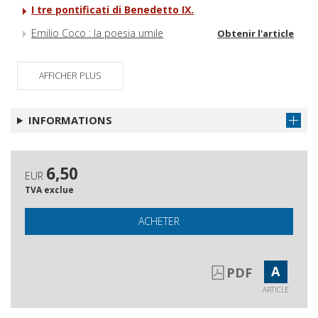
I tre pontificati di Benedetto IX.
Emilio Coco : la poesia umile
Obtenir l'article
Schede
Obtenir l'article
AFFICHER PLUS
INFORMATIONS
6,50
EUR
TVA exclue
ACHETER
A
PDF
ARTICLE