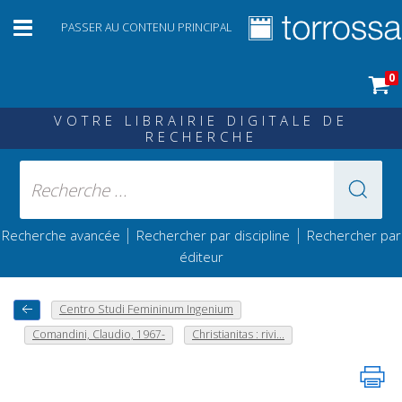
PASSER AU CONTENU PRINCIPAL
0
VOTRE LIBRAIRIE DIGITALE DE
RECHERCHE
|
|
Recherche avancée
Rechercher par discipline
Rechercher par
éditeur
Centro Studi Femininum Ingenium
Comandini, Claudio, 1967-
Christianitas : rivi...