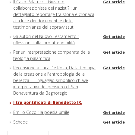
Il Caso Palatucci : Giusto o
Get article
collaborazionista dei nazisti? : un
dettagliato reportage tra storia e cronaca
alla luce dei documenti e delle
testimonianze dei sopravvissuti
Gli autori del Nuovo Testamento :
Get article
riflessioni sulla loro attendibilità
Per un'interpretazione comparata della
Get article
teologia palamitica
Recensione a Luca De Rosa, Dalla teologia
Get article
della creazione all'antropologia della
bellezza : il linguaggio simbolico chiave
interpretativa del pensiero di San
Bonaventura da Bagnoregio
I tre pontificati di Benedetto IX.
Emilio Coco : la poesia umile
Get article
Schede
Get article