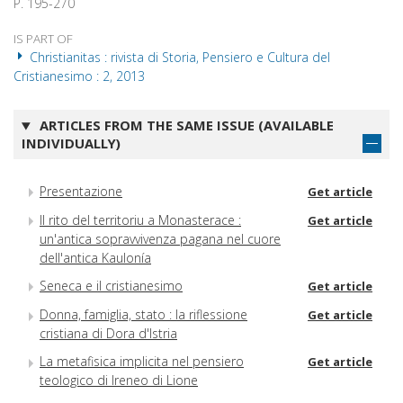
P. 195-270
IS PART OF
Christianitas : rivista di Storia, Pensiero e Cultura del
Cristianesimo : 2, 2013
ARTICLES FROM THE SAME ISSUE (AVAILABLE
INDIVIDUALLY)
Presentazione
Get article
Il rito del territoriu a Monasterace :
Get article
un'antica sopravvivenza pagana nel cuore
dell'antica Kaulonía
Seneca e il cristianesimo
Get article
Donna, famiglia, stato : la riflessione
Get article
cristiana di Dora d'Istria
La metafisica implicita nel pensiero
Get article
teologico di Ireneo di Lione