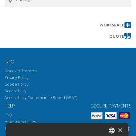
WORKSPACE
QUOTE
INFO
Discover Torrossa
Privacy Policy
Cookie Policy
Accessibility
Accessibility Conformance Report (VPAT)
HELP
SECURE PAYMENTS
FAQ
How to open files
×
Torrossa Reader
Copyright obligations