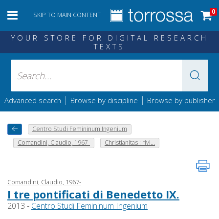
0
SKIP TO MAIN CONTENT
YOUR STORE FOR DIGITAL RESEARCH
TEXTS
|
|
Advanced search
Browse by discipline
Browse by publisher
Centro Studi Femininum Ingenium
Comandini, Claudio, 1967-
Christianitas : rivi...
Comandini, Claudio, 1967-
I tre pontificati di Benedetto IX.
2013 -
Centro Studi Femininum Ingenium