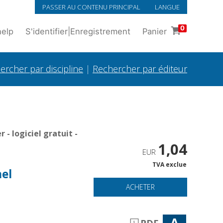
PASSER AU CONTENU PRINCIPAL
LANGUE
0
help
S'identifier
|
Enregistrement
Panier
ercher par discipline
|
Rechercher par éditeur
- logiciel gratuit -
1,04
EUR
TVA exclue
nel
ACHETER
A