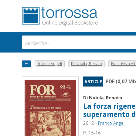
Franco Angeli
Di Nubila, Renato
For : rivista Aif
PDF (0,07 Mb
ARTICLE
Di Nubila, Renato
La forza rigene
superamento di
2012 -
Franco Angeli
P. 15-16