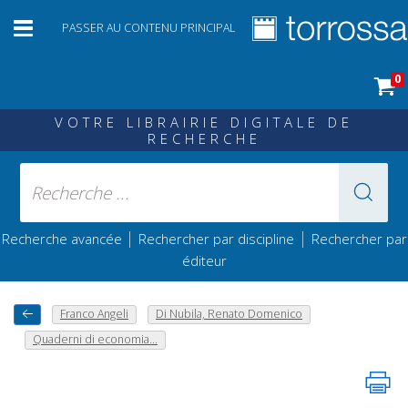
PASSER AU CONTENU PRINCIPAL
0
VOTRE LIBRAIRIE DIGITALE DE
RECHERCHE
|
|
Recherche avancée
Rechercher par discipline
Rechercher par
éditeur
Franco Angeli
Di Nubila, Renato Domenico
Quaderni di economia...