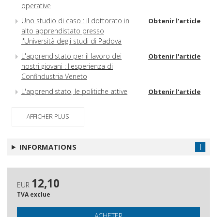
operative
Uno studio di caso : il dottorato in
Obtenir l'article
alto apprendistato presso
l'Università degli studi di Padova
L'apprendistato per il lavoro dei
Obtenir l'article
nostri giovani : l'esperienza di
Confindustria Veneto
L'apprendistato, le politiche attive
Obtenir l'article
per l'inserimento dei giovani al lavoro
Appendice : fabbisogni professionali
AFFICHER PLUS
Obtenir l'article
delle imprese e transizione scuola
lavoro
INFORMATIONS
12,10
EUR
TVA exclue
ACHETER