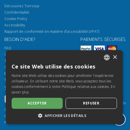
Découvrez Torrossa
Confidentialité
Cookie Policy
Accessibility
Rapport de conformité en matière d'accessibilité (VPAT)
BESOIN D'AIDE?
PAIEMENTS SÉCURISÉS
FAQ
Comment ouvrir nos documents
×
Torrossa Reader
Ce site Web utilise des cookies
Options d'accès
ITALIAN
Email:
helpdesk@torrossa.com
Notre site Web utilise des cookies pour améliorer l'expérience
SPANISH
Tel:
+39 055 5018800
utilisateur. En utilisant notre site Web, vous acceptez tous les
cookies conformément à notre Politique relative aux cookies.
En
SUIVEZ-NOUS
NOS RESSOURCES
FRENCH
savoir plus
Torrossa Info
ENGLISH
Torrossa pour Institutions
ACCEPTER
REFUSER
GERMAN
Torrossa Open
Copyright 2000-2026
AFFICHER LES DÉTAILS
Library Services
Casalini Libri
Publisher Services
P.IVA IT03106600483