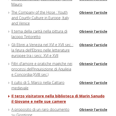
Mauro
The Company of the Hose : Youth
Obtenir l'article
and Courtly Culture in Europe, Italy
and Venice
Il tema della carità nella pittura di
Obtenir l'article
Iacopo Tintoretto
Gli Ebrei a Venezia nel XVI e XVII sec. :
Obtenir l'article
la figura dell'Ebreo nelle letterature
europee tra i secc. XVI e XVII
Filtri d'amore e pratiche magiche nei
Obtenir l'article
processi dell'Inquisizione di Aquileia
e Concordia (XVIII sec.)
Il culto di S. Marco nella Cattaro
Obtenir l'article
medievale
Il terzo visitatore nella biblioteca di Marin Sanudo
il Giovane e nelle sue camere
A proposito di un raro documento
Obtenir l'article
su Giorgione