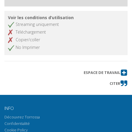
di un saggio tardovenetista
Recensioni
Obtenir l'article
Voir les conditions d’utilisation
Streaming uniquement
Téléchargement
Copier/coller
No Imprimer
ESPACE DE TRAVAIL
CITER
INFO
Découvrez Torrossa
Confidentialité
Cookie Policy