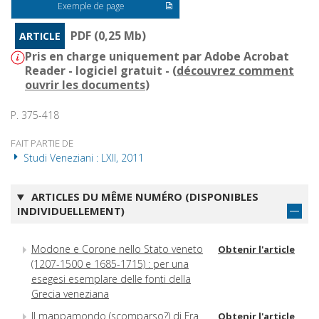
Exemple de page
PDF (0,25 Mb)
ARTICLE
Pris en charge uniquement par Adobe Acrobat
Reader - logiciel gratuit - (
découvrez comment
ouvrir les documents
)
P. 375-418
FAIT PARTIE DE
Studi Veneziani : LXII, 2011
ARTICLES DU MÊME NUMÉRO (DISPONIBLES
INDIVIDUELLEMENT)
Modone e Corone nello Stato veneto
Obtenir l'article
(1207-1500 e 1685-1715) : per una
esegesi esemplare delle fonti della
Grecia veneziana
Il mappamondo (scomparso?) di Fra
Obtenir l'article