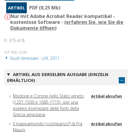
PDF (0,25 Mb)
ARTIKEL
Nur mit Adobe Acrobat Reader kompatibel -
kostenlose Software - (
erfahren Sie, wie Sie die
Dokumente öffnen
)
P. 375-418
IST TEIL VON
Studi Veneziani : LXII, 2011
ARTIKEL AUS DERSELBEN AUSGABE (EINZELN
ERHÄLTLICH)
Modone e Corone nello Stato veneto
Artikel abrufen
(1207-1500 e 1685-1715) : per una
esegesi esemplare delle fonti della
Grecia veneziana
Il mappamondo (scomparso?) di Fra
Artikel abrufen
Mauro