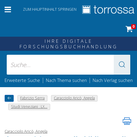
ZUM HAUPTINHALT SPRINGEN
0
IHRE DIGITALE
FORSCHUNGSBUCHHANDLUNG
|
|
Erweiterte Suche
Nach Thema suchen
Nach Verlag suchen
Fabrizio Serra
Caracciolo Aricò, Angela
Studi Veneziani : LX...
Caracciolo Aricò, Angela