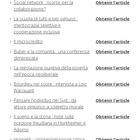
Social network : risorse per la
Obtenir l'article
collaborazione?
La scuola di tutti e per ognuno :
Obtenir l'article
meritocrazia selettiva e
cooperazione inclusiva
Il microcredito
Obtenir l'article
Buber e la comunità : una conferenza
Obtenir l'article
dimenticata
La regolazione punitiva della povertà
Obtenir l'article
nell'epoca neoliberale
Bourdieu nel cuore : intervista a Loïc
Obtenir l'article
Wacquant
Pensare l'individuo nel Sud : da
Obtenir l'article
attore empirico a soggetto morale
Il sogno e la storia : note sulla
Obtenir l'article
ricezione freudiana in Horkheimer e
Adorno
Honneth : un'interpretazione critica
Obtenir l'article