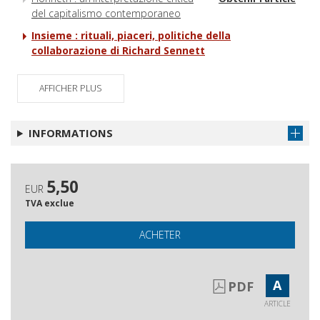
del capitalismo contemporaneo
Insieme : rituali, piaceri, politiche della
collaborazione di Richard Sennett
Replica a Roberta De Monticelli
Obtenir l'article
AFFICHER PLUS
Note di lettura
Obtenir l'article
Abstract e autori
Obtenir l'article
INFORMATIONS
5,50
EUR
TVA exclue
ACHETER
A
PDF
ARTICLE