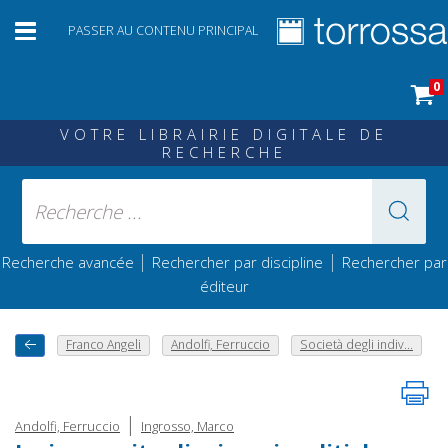
PASSER AU CONTENU PRINCIPAL
0
VOTRE LIBRAIRIE DIGITALE DE
RECHERCHE
|
|
Recherche avancée
Rechercher par discipline
Rechercher par
éditeur
Franco Angeli
Andolfi, Ferruccio
Società degli indiv...
|
Andolfi, Ferruccio
Ingrosso, Marco