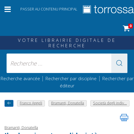
PASSER AU CONTENU PRINCIPAL
0
VOTRE LIBRAIRIE DIGITALE DE
RECHERCHE
|
|
Recherche avancée
Rechercher par discipline
Rechercher par
éditeur
Franco Angeli
Bramanti, Donatella
Società degli indiv...
Bramanti, Donatella