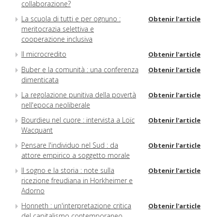
collaborazione?
La scuola di tutti e per ognuno :
Obtenir l'article
meritocrazia selettiva e
cooperazione inclusiva
Il microcredito
Obtenir l'article
Buber e la comunità : una conferenza
Obtenir l'article
dimenticata
La regolazione punitiva della povertà
Obtenir l'article
nell'epoca neoliberale
Bourdieu nel cuore : intervista a Loïc
Obtenir l'article
Wacquant
Pensare l'individuo nel Sud : da
Obtenir l'article
attore empirico a soggetto morale
Il sogno e la storia : note sulla
Obtenir l'article
ricezione freudiana in Horkheimer e
Adorno
Honneth : un'interpretazione critica
Obtenir l'article
del capitalismo contemporaneo