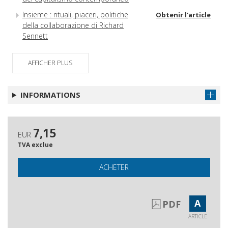
Insieme : rituali, piaceri, politiche
Obtenir l'article
della collaborazione di Richard
Sennett
Replica a Roberta De Monticelli
Obtenir l'article
AFFICHER PLUS
Note di lettura
Obtenir l'article
Abstract e autori
Obtenir l'article
INFORMATIONS
7,15
EUR
TVA exclue
ACHETER
A
PDF
ARTICLE