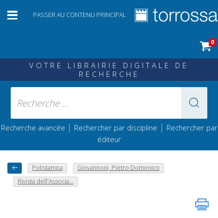
PASSER AU CONTENU PRINCIPAL
0
VOTRE LIBRAIRIE DIGITALE DE
RECHERCHE
|
|
Recherche avancée
Rechercher par discipline
Rechercher par
éditeur
Polistampa
Giovannoni, Pietro Domenico
Rivista dell'Associa...