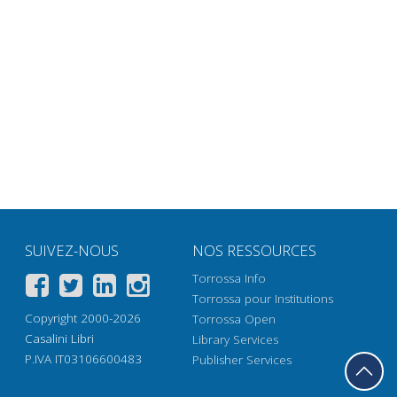
SUIVEZ-NOUS
NOS RESSOURCES
Torrossa Info
Torrossa pour Institutions
Copyright 2000-2026
Torrossa Open
Casalini Libri
Library Services
P.IVA IT03106600483
Publisher Services