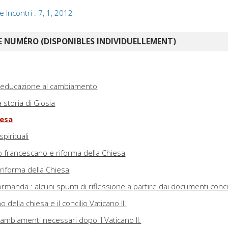
e Incontri : 7, 1, 2012
 NUMÉRO (DISPONIBLES INDIVIDUELLEMENT)
a educazione al cambiamento
a storia di Giosia
iesa
pirituali
o francescano e riforma della Chiesa
 riforma della Chiesa
manda : alcuni spunti di riflessione a partire dai documenti concil
 della chiesa e il concilio Vaticano II.
cambiamenti necessari dopo il Vaticano II.