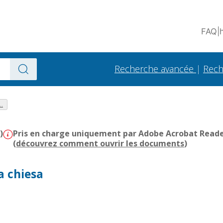
FAQ
|
Recherche avancée
|
Rech
..
)
Pris en charge uniquement par Adobe Acrobat Reader 
(
découvrez comment ouvrir les documents
)
a chiesa