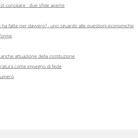
ost-conciliare : due sfide aperte
e le ha fatte per davvero? : uno sguardo alle questioni economiche
riforme
i
 anche attuazione della costituzione
tteratura come impegno di fede
 numero