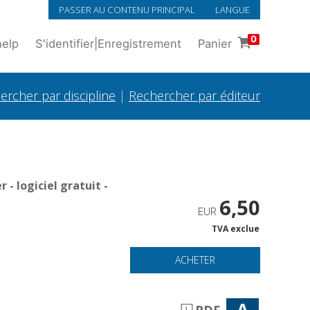
PASSER AU CONTENU PRINCIPAL
LANGUE
0
help
S'identifier
|
Enregistrement
Panier
ercher par discipline
|
Rechercher par éditeur
- logiciel gratuit -
6,50
EUR
TVA exclue
ACHETER
A