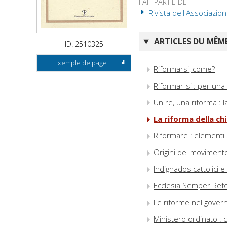
FAIT PARTIE DE
Rivista dell'Associazion
ARTICLES DU MÊME
ID: 2510325
Exemple de page
Riformarsi, come?
Riformar-si : per un
Un re, una riforma : l
La riforma della ch
Riformare : elementi s
Origini del moviment
Indignados cattolici e
Ecclesia Semper Refor
Le riforme nel governo
Ministero ordinato : 