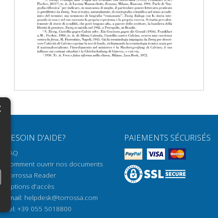
×
N
BESOIN D'AIDE?
PAIEMENTS SÉCURISÉS
H
FAQ
H
Comment ouvrir nos documents
Torrossa Reader
H
Options d'accès
N
Email:
helpdesk@torrossa.com
Tel:
+39 055 5018800