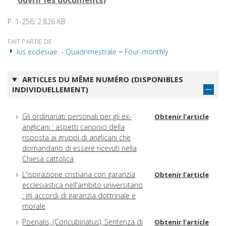
ouvrir les documents
)
P. 1-256; 2.826 KB
FAIT PARTIE DE
Ius ecclesiae. - Quadrimestrale = Four-monthly
ARTICLES DU MÊME NUMÉRO (DISPONIBLES
INDIVIDUELLEMENT)
Gli ordinariati personali per gli ex-
Obtenir l'article
anglicani : aspetti canonici della
risposta ai gruppi di anglicani che
domandano di essere ricevuti nella
Chiesa cattolica
L'ispirazione cristiana con garanzia
Obtenir l'article
ecclesiastica nell'ambito universitario
: gli accordi di garanzia dottrinale e
morale
Poenalis, (Concubinatus), Sentenza di
Obtenir l'article