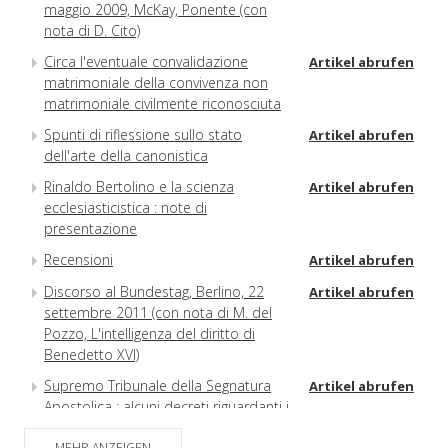
maggio 2009, McKay, Ponente (con
nota di D. Cito)
Circa l'eventuale convalidazione
Artikel abrufen
matrimoniale della convivenza non
matrimoniale civilmente riconosciuta
Spunti di riflessione sullo stato
Artikel abrufen
dell'arte della canonistica
Rinaldo Bertolino e la scienza
Artikel abrufen
ecclesiasticistica : note di
presentazione
Recensioni
Artikel abrufen
Discorso al Bundestag, Berlino, 22
Artikel abrufen
settembre 2011 (con nota di M. del
Pozzo, L'intelligenza del diritto di
Benedetto XVI)
Supremo Tribunale della Segnatura
Artikel abrufen
Apostolica : alcuni decreti riguardanti i
tribunali interdiocesani (con nota di P.
MEHR ANZEIGEN