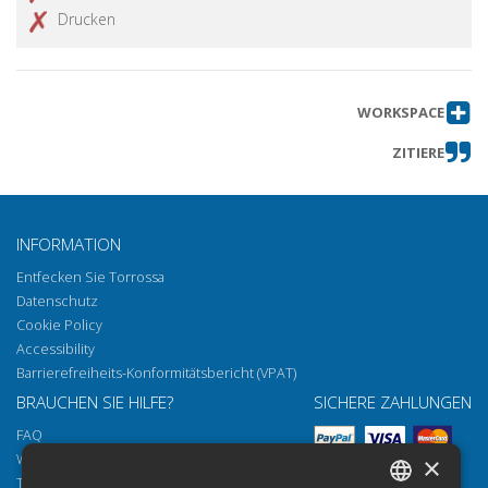
Drucken
WORKSPACE
ZITIERE
INFORMATION
Entfecken Sie Torrossa
Datenschutz
Cookie Policy
Accessibility
Barrierefreiheits-Konformitätsbericht (VPAT)
BRAUCHEN SIE HILFE?
SICHERE ZAHLUNGEN
FAQ
Wie öffnen Sie unsere Dokumente
×
Torrossa Reader