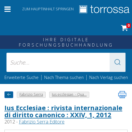
ZUM HAUPTINHALT SPRINGEN
0
IHRE DIGITALE
FORSCHUNGSBUCHHANDLUNG
|
|
Erweiterte Suche
Nach Thema suchen
Nach Verlag suchen
Fabrizio Serra
Ius ecclesiae. - Qua...
Ius Ecclesiae : rivista internazionale
di diritto canonico : XXIV, 1, 2012
2012 -
Fabrizio Serra Editore