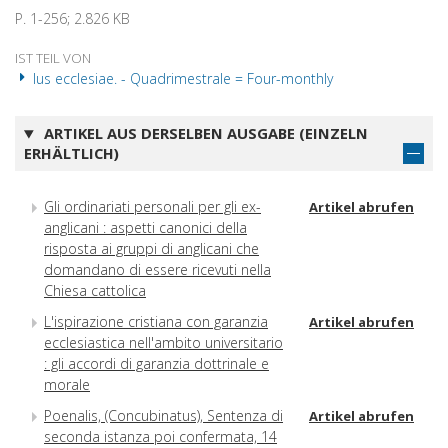
P. 1-256; 2.826 KB
IST TEIL VON
Ius ecclesiae. - Quadrimestrale = Four-monthly
ARTIKEL AUS DERSELBEN AUSGABE (EINZELN
ERHÄLTLICH)
Gli ordinariati personali per gli ex-
Artikel abrufen
anglicani : aspetti canonici della
risposta ai gruppi di anglicani che
domandano di essere ricevuti nella
Chiesa cattolica
L'ispirazione cristiana con garanzia
Artikel abrufen
ecclesiastica nell'ambito universitario
: gli accordi di garanzia dottrinale e
morale
Poenalis, (Concubinatus), Sentenza di
Artikel abrufen
seconda istanza poi confermata, 14