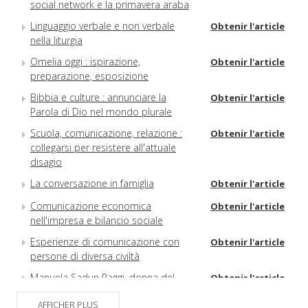
social network e la primavera araba
Linguaggio verbale e non verbale
Obtenir l'article
nella liturgia
Omelia oggi : ispirazione,
Obtenir l'article
preparazione, esposizione
Bibbia e culture : annunciare la
Obtenir l'article
Parola di Dio nel mondo plurale
Scuola, comunicazione, relazione :
Obtenir l'article
collegarsi per resistere all'attuale
disagio
La conversazione in famiglia
Obtenir l'article
Comunicazione economica
Obtenir l'article
nell'impresa e bilancio sociale
Esperienze di comunicazione con
Obtenir l'article
persone di diversa civiltà
Manuela Sadun Paggi, donna del
Obtenir l'article
dialogo
AFFICHER PLUS