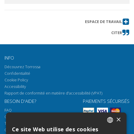
ESPACE DE TRAVAIL
CITER
INFO
Découvrez Torrossa
Confidentialité
Cookie Policy
Accessibility
Rapport de conformité en matière d'accessibilité (VPAT)
BESOIN D'AIDE?
PAIEMENTS SÉCURISÉS
FAQ
Comment ouvrir nos documents
×
Torrossa Reader
Ce site Web utilise des cookies
Options d'accès
ITALIAN