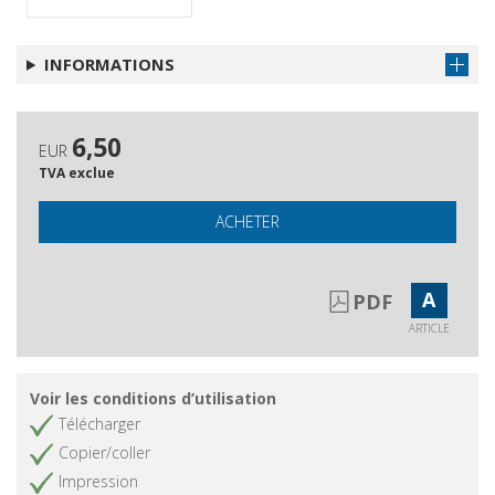
Enrico Peyretti, Dialoghi con Norberto
Obtenir l'article
Bobbio, Claudiana, 2011
INFORMATIONS
Il sì e il no : Omelia pronunciata per
Obtenir l'article
la 26a domencia del tempo
ordinario
6,50
Gli autori di questo numero
EUR
TVA exclue
Questa Rivista
Obtenir l'article
ACHETER
A
PDF
ARTICLE
Voir les conditions d’utilisation
Télécharger
Copier/coller
Impression