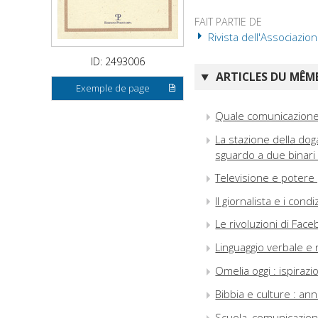
FAIT PARTIE DE
Rivista dell'Associazion
ID: 2493006
ARTICLES DU MÊME
Exemple de page
Quale comunicazion
La stazione della dog
sguardo a due binari
Televisione e potere 
Il giornalista e i cond
Le rivoluzioni di Fac
Linguaggio verbale e n
Omelia oggi : ispiraz
Bibbia e culture : an
Scuola, comunicazione,