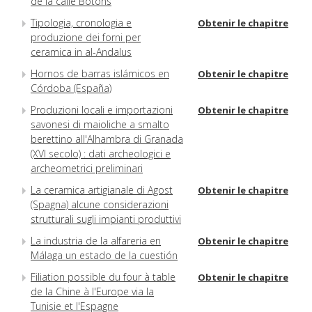
de la calle Botons
Tipologia, cronologia e
Obtenir le chapitre
produzione dei forni per
ceramica in al-Andalus
Hornos de barras islámicos en
Obtenir le chapitre
Córdoba (España)
Produzioni locali e importazioni
Obtenir le chapitre
savonesi di maioliche a smalto
berettino all'Alhambra di Granada
(XVI secolo) : dati archeologici e
archeometrici preliminari
La ceramica artigianale di Agost
Obtenir le chapitre
(Spagna) alcune considerazioni
strutturali sugli impianti produttivi
La industria de la alfareria en
Obtenir le chapitre
Málaga un estado de la cuestión
Filiation possible du four à table
Obtenir le chapitre
de la Chine à l'Europe via la
Tunisie et l'Espagne