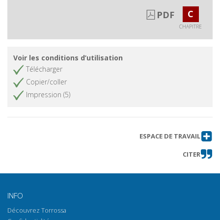
Giovanni alla Vena (Pisa) :
C
PDF
dispersione della storia di una
comunità di vasai
CHAPITRE
Orciolai, fornaciai, stovigliai e
Obtenir le chapitre
scodellai : strutture produttive e
Voir les conditions d’utilisation
regolamenti urbani nella Firenze
Télécharger
tardomedievale
Copier/coller
La fornace a quattro piani e la
Obtenir le chapitre
Impression (5)
maiolica a Doccia nella prima
metà dell'Ottocento
La fornace di via Castruccio
Obtenir le chapitre
Castracani a Fucecchio
ESPACE DE TRAVAIL
Produzioni di maiolica
Obtenir le chapitre
CITER
rinascimentale in area romana :
prime analisi su campioni d'argille
di cava a confronto con i
campioni ceramici
INFO
Il ciclo di produzione della
Obtenir le chapitre
Découvrez Torrossa
ceramica nel Lazio settentrionale