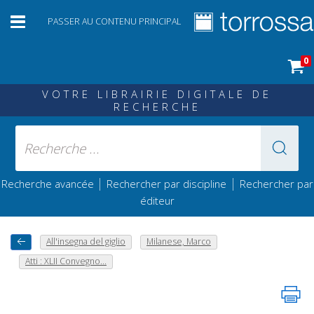
PASSER AU CONTENU PRINCIPAL
0
VOTRE LIBRAIRIE DIGITALE DE
RECHERCHE
|
|
Recherche avancée
Rechercher par discipline
Rechercher par
éditeur
All'insegna del giglio
Milanese, Marco
Atti : XLII Convegno...