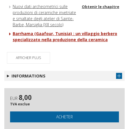
Nuovi dati archeometrici sulle
Obtenir le chapitre
produzioni di ceramiche invetriate
e smaltate degli atelier di Sainte-
Barbe, Marsiglia (XIII secolo)
Barrhama (Gaafour, Tunisia) : un villaggio berbero
specializzato nella produzione della ceramica
Fornaci e organizzazione del
Obtenir le chapitre
lavoro negli ateliers savonesi tra
AFFICHER PLUS
Medioevo ed Età moderna
Tecnologie e produzioni
Obtenir le chapitre
INFORMATIONS
ceramiche albisolesi da recenti
indagini ad Albisola Superiore
La fornace Niccolò Poggi
Obtenir le chapitre
8,00
(Albissola Marina) : un caso di
EUR
studio mensiocronologico
TVA exclue
Fornaci e ceramisti a Chieri fra XIII
Obtenir le chapitre
ACHETER
e XVI secolo
Le fornaci ceramiche di San
Obtenir le chapitre