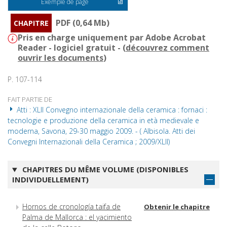
Exemple de page
PDF (0,64 Mb)
CHAPITRE
Pris en charge uniquement par Adobe Acrobat
Reader - logiciel gratuit - (
découvrez comment
ouvrir les documents
)
P. 107-114
FAIT PARTIE DE
Atti : XLII Convegno internazionale della ceramica : fornaci :
tecnologie e produzione della ceramica in età medievale e
moderna, Savona, 29-30 maggio 2009. - ( Albisola. Atti dei
Convegni Internazionali della Ceramica ; 2009/XLII)
CHAPITRES DU MÊME VOLUME (DISPONIBLES
INDIVIDUELLEMENT)
Hornos de cronología taifa de
Obtenir le chapitre
Palma de Mallorca : el yacimiento