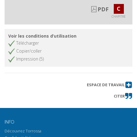
Giovanni alla Vena (Pisa) :
C
PDF
dispersione della storia di una
comunità di vasai
CHAPITRE
Orciolai, fornaciai, stovigliai e
Obtenir le chapitre
scodellai : strutture produttive e
Voir les conditions d’utilisation
regolamenti urbani nella Firenze
Télécharger
tardomedievale
Copier/coller
La fornace a quattro piani e la
Obtenir le chapitre
Impression (5)
maiolica a Doccia nella prima
metà dell'Ottocento
La fornace di via Castruccio
Obtenir le chapitre
Castracani a Fucecchio
ESPACE DE TRAVAIL
Produzioni di maiolica
Obtenir le chapitre
CITER
rinascimentale in area romana :
prime analisi su campioni d'argille
di cava a confronto con i
campioni ceramici
INFO
Il ciclo di produzione della
Obtenir le chapitre
Découvrez Torrossa
ceramica nel Lazio settentrionale