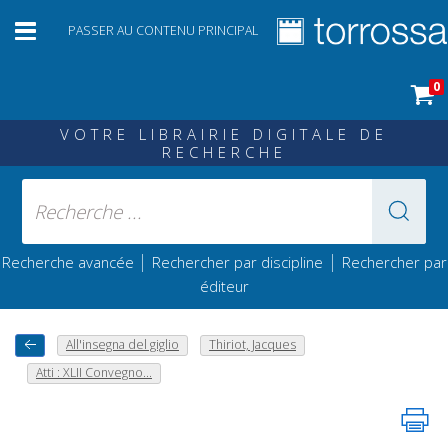
PASSER AU CONTENU PRINCIPAL
0
VOTRE LIBRAIRIE DIGITALE DE
RECHERCHE
|
|
Recherche avancée
Rechercher par discipline
Rechercher par
éditeur
All'insegna del giglio
Thiriot, Jacques
Atti : XLII Convegno...