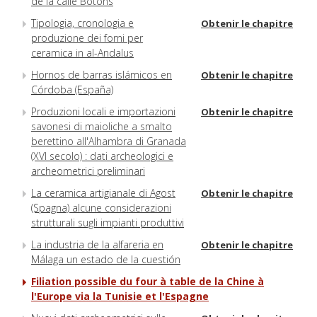
de la calle Botons
Tipologia, cronologia e
Obtenir le chapitre
produzione dei forni per
ceramica in al-Andalus
Hornos de barras islámicos en
Obtenir le chapitre
Córdoba (España)
Produzioni locali e importazioni
Obtenir le chapitre
savonesi di maioliche a smalto
berettino all'Alhambra di Granada
(XVI secolo) : dati archeologici e
archeometrici preliminari
La ceramica artigianale di Agost
Obtenir le chapitre
(Spagna) alcune considerazioni
strutturali sugli impianti produttivi
La industria de la alfareria en
Obtenir le chapitre
Málaga un estado de la cuestión
Filiation possible du four à table de la Chine à
l'Europe via la Tunisie et l'Espagne