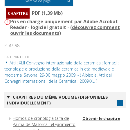
Exemple de page
PDF (1,39 Mb)
CHAPITRE
Pris en charge uniquement par Adobe Acrobat
Reader - logiciel gratuit - (
découvrez comment
ouvrir les documents
)
P. 87-98
FAIT PARTIE DE
Atti : XLII Convegno internazionale della ceramica : fornaci :
tecnologie e produzione della ceramica in età medievale e
moderna, Savona, 29-30 maggio 2009. - ( Albisola. Atti dei
Convegni Internazionali della Ceramica ; 2009/XLII)
CHAPITRES DU MÊME VOLUME (DISPONIBLES
INDIVIDUELLEMENT)
Hornos de cronología taifa de
Obtenir le chapitre
Palma de Mallorca : el yacimiento