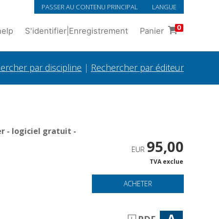
PASSER AU CONTENU PRINCIPAL
LANGUE
0
help
S'identifier
|
Enregistrement
Panier
ercher par discipline
|
Rechercher par éditeur
- logiciel gratuit -
95,00
EUR
TVA exclue
ACHETER
A