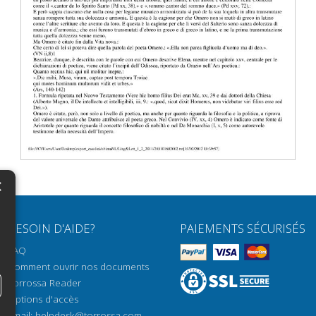
×
N
BESOIN D'AIDE?
PAIEMENTS SÉCURISÉS
H
FAQ
H
Comment ouvrir nos documents
Torrossa Reader
H
Options d'accès
N
Email:
helpdesk@torrossa.com