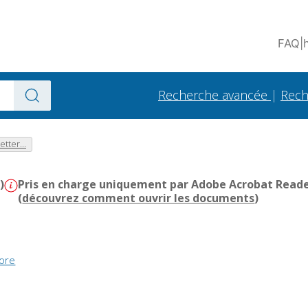
FAQ
|
Recherche avancée
|
Rech
etter...
)
Pris en charge uniquement par Adobe Acrobat Reader 
(
découvrez comment ouvrir les documents
)
tore