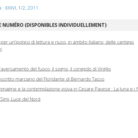
a : XXXVI, 1/2, 2011
 NUMÉRO (DISPONIBLES INDIVIDUELLEMENT)
: per un'ipotesi di lettura e riuso, in ambito italiano, delle cantigas
er
ttraversamento del fuoco, il sogno, il congedo di Virgilio
oscritto marciano del Floridante di Bernardo Tasso
'immagine e la contemplazione visiva in Cesare Pavese : La luna e i f
 Simi, Luce del Nord