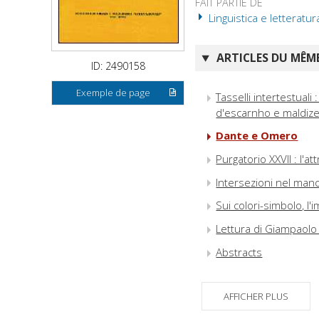
FAIT PARTIE DE
Linguistica e letteratur
ARTICLES DU MÊME
ID: 2490158
Exemple de page
Tasselli intertestuali 
d'escarnho e maldiz
Dante e Omero
Purgatorio XXVII : l'a
Intersezioni nel man
Sui colori-simbolo, l
Lettura di Giampaolo
Abstracts
AFFICHER PLUS