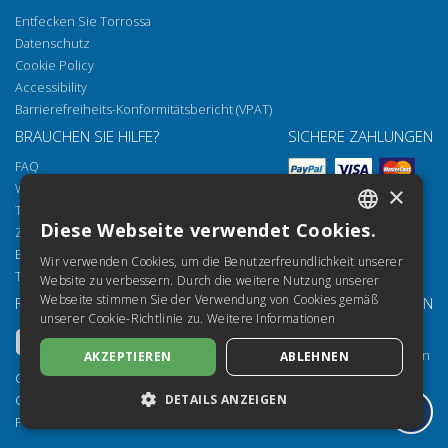
Entfecken Sie Torrossa
Datenschutz
Cookie Policy
Accessibility
Barrierefreiheits-Konformitätsbericht (VPAT)
BRAUCHEN SIE HILFE?
SICHERE ZAHLUNGEN
FAQ
Wie öffnen Sie unsere Dokumente
×
Torrossa Reader
Diese Webseite verwendet Cookies.
Zugriffsmöglichkeiten
ITALIAN
Email:
helpdesk@torrossa.com
Wir verwenden Cookies, um die Benutzerfreundlichkeit unserer
SPANISH
Tel:
+39 055 5018800
Website zu verbessern. Durch die weitere Nutzung unserer
Webseite stimmen Sie der Verwendung von Cookies gemäß
FOLGEN SIE UNS
UNSERE RESSOURCEN
FRENCH
unserer Cookie-Richtlinie zu.
Weitere Informationen
Torrossa Info
ENGLISH
Torrossa für Institutionen
AKZEPTIEREN
ABLEHNEN
GERMAN
Torrossa Open
Copyright 2000-2026
DETAILS ANZEIGEN
Library Services
Casalini Libri
Publisher Services
P.IVA IT03106600483