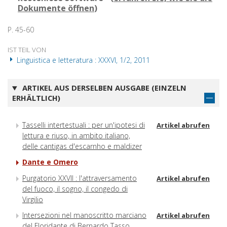
Dokumente öffnen
)
P. 45-60
IST TEIL VON
Linguistica e letteratura : XXXVI, 1/2, 2011
ARTIKEL AUS DERSELBEN AUSGABE (EINZELN
ERHÄLTLICH)
Tasselli intertestuali : per un'ipotesi di
Artikel abrufen
lettura e riuso, in ambito italiano,
delle cantigas d'escarnho e maldizer
Dante e Omero
Purgatorio XXVII : l'attraversamento
Artikel abrufen
del fuoco, il sogno, il congedo di
Virgilio
Intersezioni nel manoscritto marciano
Artikel abrufen
del Floridante di Bernardo Tasso