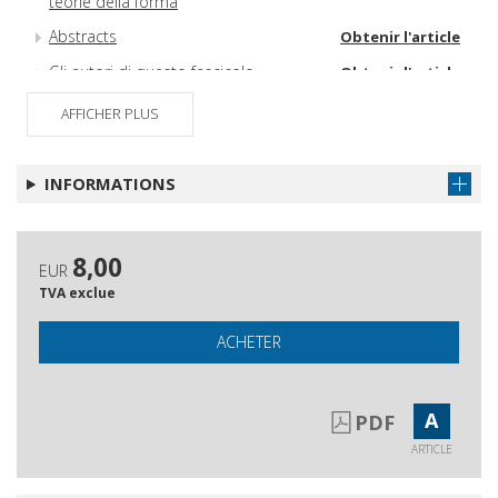
teorie della forma
Abstracts
Obtenir l'article
Gli autori di questo fascicolo
Obtenir l'article
AFFICHER PLUS
INFORMATIONS
8,00
EUR
TVA exclue
ACHETER
A
PDF
ARTICLE