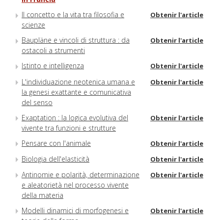
Il concetto e la vita tra filosofia e
Obtenir l'article
scienze
Baupläne e vincoli di struttura : da
Obtenir l'article
ostacoli a strumenti
Istinto e intelligenza
Obtenir l'article
L'individuazione neotenica umana e
Obtenir l'article
la genesi exattante e comunicativa
del senso
Exaptation : la logica evolutiva del
Obtenir l'article
vivente tra funzioni e strutture
Pensare con l'animale
Obtenir l'article
Biologia dell'elasticità
Obtenir l'article
Antinomie e polarità, determinazione
Obtenir l'article
e aleatorietà nel processo vivente
della materia
Modelli dinamici di morfogenesi e
Obtenir l'article