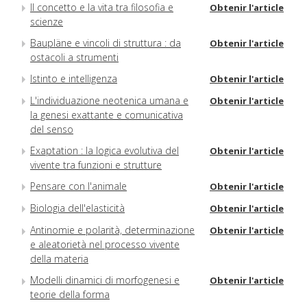
Il concetto e la vita tra filosofia e
Obtenir l'article
scienze
Baupläne e vincoli di struttura : da
Obtenir l'article
ostacoli a strumenti
Istinto e intelligenza
Obtenir l'article
L'individuazione neotenica umana e
Obtenir l'article
la genesi exattante e comunicativa
del senso
Exaptation : la logica evolutiva del
Obtenir l'article
vivente tra funzioni e strutture
Pensare con l'animale
Obtenir l'article
Biologia dell'elasticità
Obtenir l'article
Antinomie e polarità, determinazione
Obtenir l'article
e aleatorietà nel processo vivente
della materia
Modelli dinamici di morfogenesi e
Obtenir l'article
teorie della forma