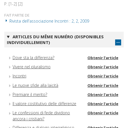
P. [1-2] [2]
FAIT PARTIE DE
Rivista dell'associazione Incontri : 2, 2, 2009
ARTICLES DU MÊME NUMÉRO (DISPONIBLES
INDIVIDUELLEMENT)
Dove sta la differenza?
Obtenir l'article
Vivere nel pluralismo
Obtenir l'article
Incontri
Obtenir l'article
Le nuove sfide alla laicità
Obtenir l'article
Premiare il merito?
Obtenir l'article
Il valore costitutivo delle differenze
Obtenir l'article
Le confessioni di fede dividono
Obtenir l'article
ancora i cristiani?
Differenza e dialogo interreligioso
Obtenir l'article