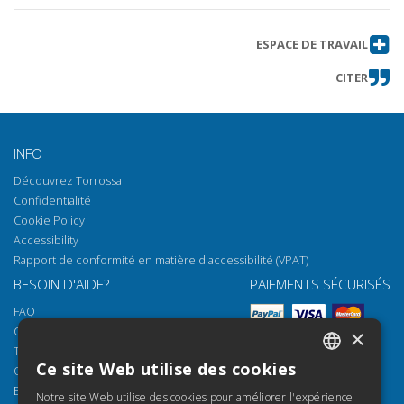
ESPACE DE TRAVAIL
CITER
INFO
Découvrez Torrossa
Confidentialité
Cookie Policy
Accessibility
Rapport de conformité en matière d'accessibilité (VPAT)
BESOIN D'AIDE?
PAIEMENTS SÉCURISÉS
FAQ
Comment ouvrir nos documents
×
Torrossa Reader
Ce site Web utilise des cookies
Options d'accès
ITALIAN
Email:
helpdesk@torrossa.com
Notre site Web utilise des cookies pour améliorer l'expérience