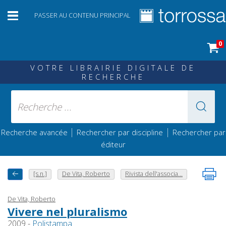
PASSER AU CONTENU PRINCIPAL
0
VOTRE LIBRAIRIE DIGITALE DE
RECHERCHE
|
|
Recherche avancée
Rechercher par discipline
Rechercher par
éditeur
[s.n.]
De Vita, Roberto
Rivista dell'associa...
De Vita, Roberto
Vivere nel pluralismo
2009 -
Polistampa