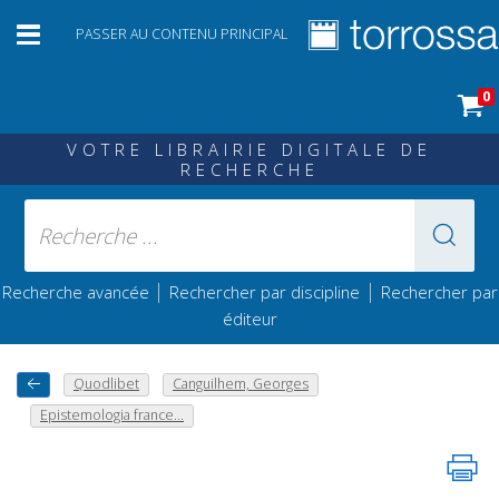
PASSER AU CONTENU PRINCIPAL
0
VOTRE LIBRAIRIE DIGITALE DE
RECHERCHE
|
|
Recherche avancée
Rechercher par discipline
Rechercher par
éditeur
Quodlibet
Canguilhem, Georges
Epistemologia france...