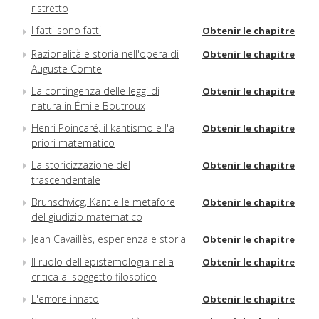
ristretto
I fatti sono fatti
Obtenir le chapitre
Razionalità e storia nell'opera di
Obtenir le chapitre
Auguste Comte
La contingenza delle leggi di
Obtenir le chapitre
natura in Émile Boutroux
Henri Poincaré, il kantismo e l'a
Obtenir le chapitre
priori matematico
La storicizzazione del
Obtenir le chapitre
trascendentale
Brunschvicg, Kant e le metafore
Obtenir le chapitre
del giudizio matematico
Jean Cavaillès, esperienza e storia
Obtenir le chapitre
Il ruolo dell'epistemologia nella
Obtenir le chapitre
critica al soggetto filosofico
L'errore innato
Obtenir le chapitre